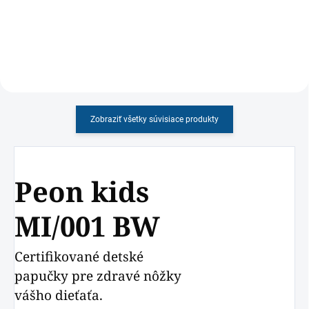
chlapčenským motívom
Zobraziť všetky súvisiace produkty
Peon kids
MI/001 BW
Certifikované detské
papučky pre zdravé nôžky
vášho dieťaťa.