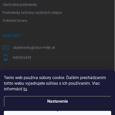
Obchodné podmienky
Podmienky ochrany osobných údajov
Vrátenie tovaru
KONTAKT
objednavky
@
obuv-helle.sk
949203459
AKO SPRÁVNE VYBRAŤ VEĽKOSŤ OBUVI
Tento web používa súbory cookie. Ďalším prechádzaním
tohto webu vyjadrujete súhlas s ich používaním. Viac
Tabuľky veľkostí a správne meranie chodidla
informácií
tu
.
Nastavenie
Copyright 2026
obuv Hellé
. Všetky práva vyhradené.
Upraviť nastavenie