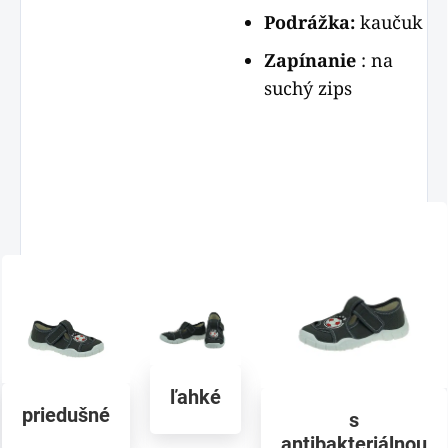
Podrážka:
kaučuk
Zapínanie
: na
suchý zips
ľahké
priedušné
s
antibakteriálnou