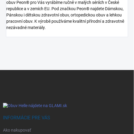
obuv Peon® pro Vás vyrábíme ručně v malých sériích v České
republice a v zemích EU. Pod značkou Peon® najdete Dámskou,
Pánskou i dětskou zdravotní obuv, ortopedickou obuv a lehkou
pracovní obuv. K výrobě používáme kvalitní přírodní a zdravotně
nezávadné materiály.
Z
á
p
ä
t
i
e
INFORMÁCIE PRE VÁS
Ako nakupovať