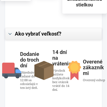
stielkou
Ako vybrať veľkosť?
14 dní
Dodanie
na
do troch
Overené
vrátenie
dní
zákazník
Výrobok
Objednávky
mi
môžete
zadané do
kedykoľvek
12:00 sa
Overený eshop
bez otázok
odosielajú v
vrátiť do 14
ten istý deň.
dní.