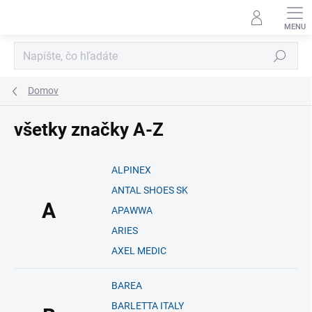
Prejsť
na
obsah
Hľadať
Domov
všetky značky A-Z
ALPINEX
ANTAL SHOES SK
A
APAWWA
ARIES
AXEL MEDIC
BAREA
BARLETTA ITALY