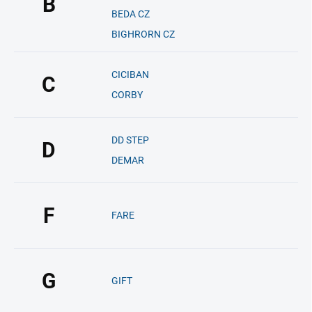
B
BEDA CZ
BIGHRORN CZ
CICIBAN
C
CORBY
DD STEP
D
DEMAR
F
FARE
G
GIFT