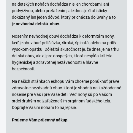
na detských nohách dochádza nie len chorobami, ani
podvýživou, alebo preťažením, ale dnes je štatisticky
dokázaný len jeden dôvod, ktorý prichádza do úvahy a to
je
nevhodná detská obuv.
Nosením nevhodnej obuvi dochádza k deformitám nohy,
keď je obuv buď príliš úzka, široká, špicatá, alebo na príliš
vysokom opätku. Dôležitá skutočnosť je, že dnes je na trhu
detská obuv, ale aj pre dospelých, ktorá nespĺňa kritéria
hygienickej a zdravotnej nezávadnosti a hlavne
bezpečnosti.
Na našich stránkach eshopu Vám chceme ponúknuť práve
zdravotne nezávadnú obuv, ktorá je vhodná na každodenné
nosenie pre Vás i pre Vaše deti. Veď nohy sú po Vašom
srdci druhým najzaťaženejším orgánom ľudského tela.
Doprajte Vašim nohám to najlepšie.
Prajeme Vám príjemný nákup.