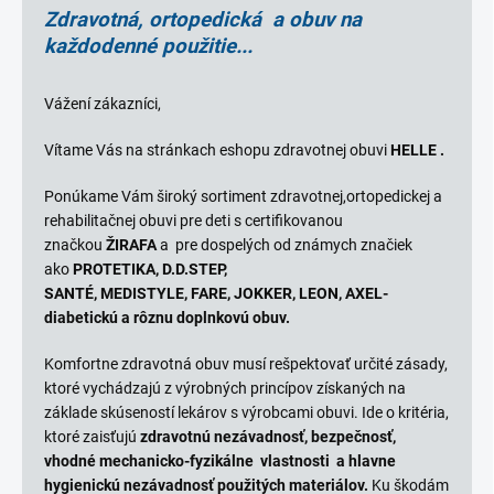
Zdravotná, ortopedická a obuv na
každodenné použitie...
Vážení zákazníci,
Vítame Vás na stránkach eshopu zdravotnej obuvi
HELLE .
Ponúkame Vám široký sortiment zdravotnej,ortopedickej a
rehabilitačnej obuvi pre deti s certifikovanou
značkou
ŽIRAFA
a pre dospelých od známych značiek
ako
PROTETIKA, D.D.STEP,
SANTÉ,
MEDISTYLE,
FARE,
JOKKER, LEON, AXEL-
diabetickú a rôznu doplnkovú obuv.
Komfortne zdravotná obuv musí rešpektovať určité zásady,
ktoré vychádzajú z výrobných princípov získaných na
základe skúseností lekárov s výrobcami obuvi. Ide o kritéria,
ktoré zaisťujú
zdravotnú nezávadnosť, bezpečnosť,
vhodné mechanicko-fyzikálne vlastnosti
a hlavne
hygienickú nezávadnosť použitých materiálov.
Ku škodám