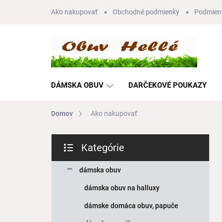
Prejsť
Ako nakupovať
Obchodné podmienky
Podmien
na
obsah
DÁMSKA OBUV
DARČEKOVÉ POUKAZY
Domov
Ako nakupovať
B
Kategórie
o
Preskočiť
č
kategórie
n
dámska obuv
ý
dámska obuv na halluxy
p
a
dámske domáca obuv, papuče
n