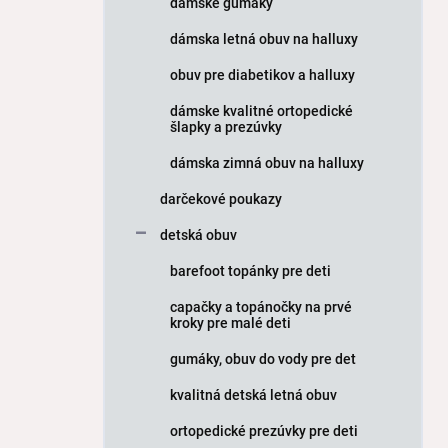
dámske gumáky
e
l
dámska letná obuv na halluxy
obuv pre diabetikov a halluxy
dámske kvalitné ortopedické
šlapky a prezúvky
dámska zimná obuv na halluxy
darčekové poukazy
detská obuv
barefoot topánky pre deti
capačky a topánočky na prvé
kroky pre malé deti
gumáky, obuv do vody pre det
kvalitná detská letná obuv
ortopedické prezúvky pre deti