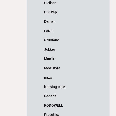
Ciciban
DD Step
Demar
FARE
Grunland
Jokker
Manik
Medistyle
nazo
Nursing care
Pegada
PODOWELL
Protetika