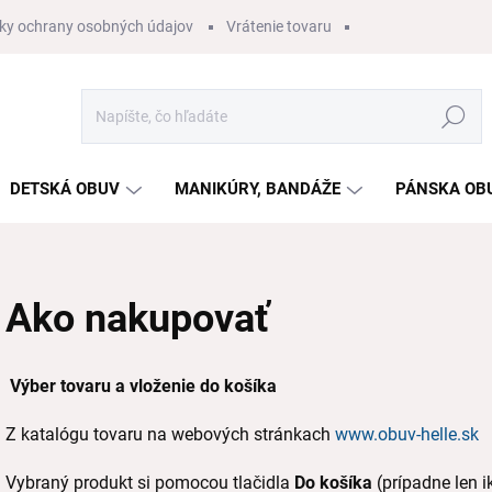
ky ochrany osobných údajov
Vrátenie tovaru
Hľadať
DETSKÁ OBUV
MANIKÚRY, BANDÁŽE
PÁNSKA OB
Ako nakupovať
Výber tovaru a vloženie do košíka
Z katalógu tovaru na webových stránkach
www.obuv-helle.sk
s
Vybraný produkt si pomocou tlačidla
Do košíka
(prípadne len 