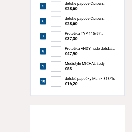
detské papuče Ciciban
MEMORY
€28,60
detské papuče Ciciban
PANDORA
€28,60
Protetika TYP 115/97
ortopedické sandále
€37,30
Protetika ANDY nude detská
športová obuv
€47,90
Medistyle MICHAL šedý
€53
detské papučky Manik 313/1s
€16,20
Máte otázku?
Obráťte se na nás.