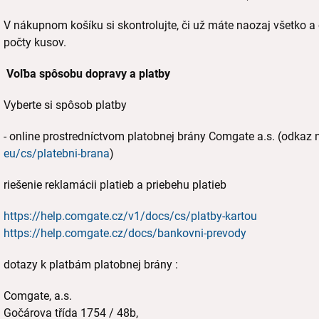
V nákupnom košíku si skontrolujte, či už máte naozaj všetko a 
počty kusov.
Voľba spôsobu dopravy a platby
Vyberte si spôsob platby
- online prostredníctvom platobnej brány Comgate a.s. (odkaz 
eu/cs/platebni-brana
)
riešenie reklamácii platieb a priebehu platieb
https://help.comgate.cz/v1/
docs/cs/platby-kartou
https://help.comgate.cz/docs/
bankovni-prevody
dotazy k platbám platobnej brány :
Comgate, a.s.
Gočárova třída 1754 / 48b,