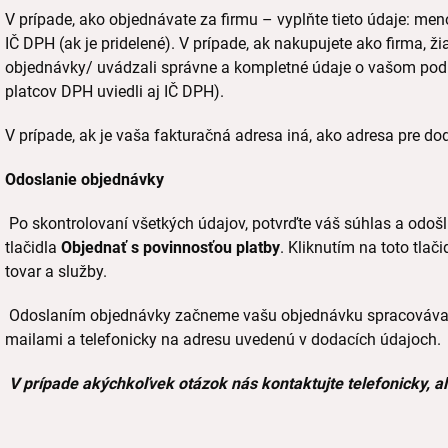
V prípade, ako objednávate za firmu – vyplňte tieto údaje: meno, 
IČ DPH (ak je pridelené). V prípade, ak nakupujete ako firma, ži
objednávky/ uvádzali správne a kompletné údaje o vašom pod
platcov DPH uviedli aj IČ DPH).
V prípade, ak je vaša fakturačná adresa iná, ako adresa pre do
Odoslanie objednávky
Po skontrolovaní všetkých údajov, potvrďte váš súhlas a odoš
tlačidla
Objednať s povinnosťou platby
. Kliknutím na toto tla
tovar a služby.
Odoslaním objednávky začneme vašu objednávku spracovávať
mailami a telefonicky na adresu uvedenú v dodacích údajoch.
V prípade akýchkoľvek otázok nás kontaktujte telefonicky, a