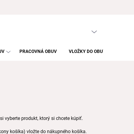
PRÁZDNY KOŠÍK
NÁKUPNÝ
KOŠÍK
UV
PRACOVNÁ OBUV
VLOŽKY DO OBUVI
KONT
i vyberte produkt, ktorý si chcete kúpiť.
ikony košíka) vložte do nákupného košíka.