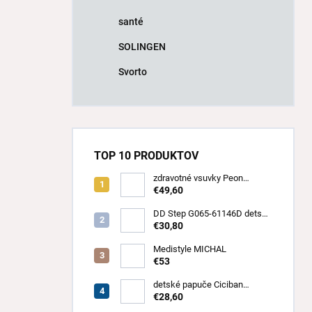
santé
SOLINGEN
Svorto
TOP 10 PRODUKTOV
zdravotné vsuvky Peon
PE/701
€49,60
DD Step G065-61146D detská
obuv
€30,80
Medistyle MICHAL
€53
detské papuče Ciciban
SHARK
€28,60