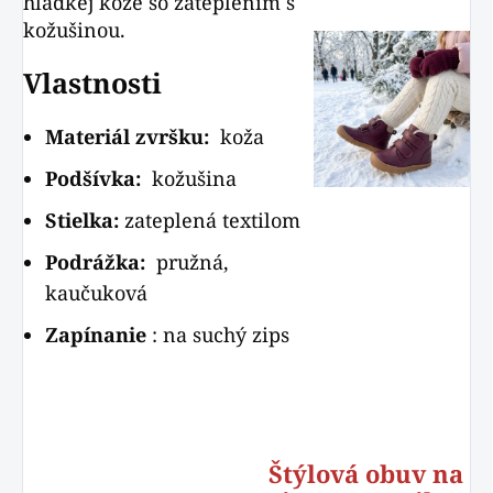
hladkej kože so zateplením s
kožušinou.
Vlastnosti
Materiál zvršku:
koža
Podšívka:
kožušina
Stielka:
zateplená textilom
Podrážka:
pružná,
kaučuková
Zapínanie
: na suchý zips
Štýlová obuv na