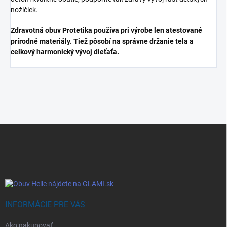
nožičiek.
Zdravotná obuv Protetika používa pri výrobe len atestované
prírodné materiály. Tiež pôsobí na správne držanie tela a
celkový harmonický vývoj dieťaťa.
Z
á
p
ä
t
i
e
INFORMÁCIE PRE VÁS
Ako nakupovať