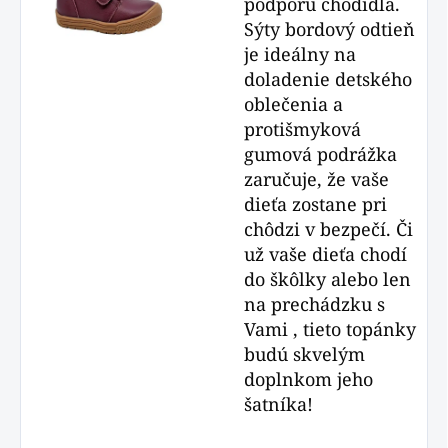
podporu chodidla.
Sýty bordový odtieň
je ideálny na
doladenie detského
oblečenia a
protišmyková
gumová podrážka
zaručuje, že vaše
dieťa zostane pri
chôdzi v bezpečí. Či
už vaše dieťa chodí
do škôlky alebo len
na prechádzku s
Vami , tieto topánky
budú skvelým
doplnkom jeho
šatníka!