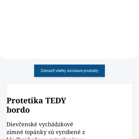
Detské barefootové plátenky so
Detské papučky s ortopedickou
širším strihom, ohybnou
vložkou s okrúhlym strihom
podrážkou, vhodné aj ako
papučky
Zobraziť všetky súvisiace produkty
Protetika TEDY
bordo
Dievčenské vychádzkové
zimné topánky sú vyrobené z