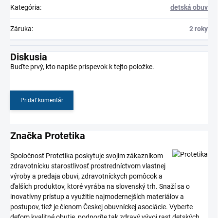
Kategória
:
detská obuv
Záruka
:
2 roky
Diskusia
Buďte prvý, kto napíše príspevok k tejto položke.
Pridať komentár
Značka Protetika
Spoločnosť Protetika poskytuje svojim zákazníkom
zdravotnícku starostlivosť prostredníctvom vlastnej
výroby a predaja obuvi, zdravotníckych pomôcok a
ďalších produktov, ktoré vyrába na slovenský trh. Snaží sa o
inovatívny prístup a využitie najmodernejších materiálov a
postupov, tiež je členom Českej obuvníckej asociácie. Vyberte
deťom kvalitné obutie, podporíte tak zdravý vývoj rast detských