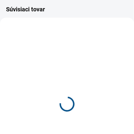
Súvisiaci tovar
SKLADOM
SKLADOM
DD Step C086-61991A
detské papučky Santé
detské plátenky
US/2004 mačka
€20,40
€24,60
€16,59 bez DPH
€20 bez DPH
Detail
Detail