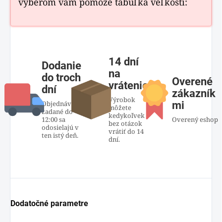
výberom vám pomôže tabuľka veľkostí:
14 dní
Dodanie
na
do troch
Overené
vrátenie
dní
zákazník
Výrobok
Objednávky
mi
môžete
zadané do
kedykoľvek
12:00 sa
Overený eshop
bez otázok
odosielajú v
vrátiť do 14
ten istý deň.
dní.
Dodatočné parametre