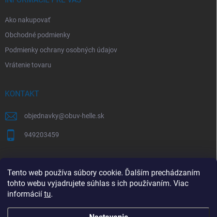
Ako nakupovať
Obchodné podmienky
Podmienky ochrany osobných údajov
Vrátenie tovaru
KONTAKT
objednavky
@
obuv-helle.sk
949203459
AKO SPRÁVNE VYBRAŤ VEĽKOSŤ OBUVI
Tento web používa súbory cookie. Ďalším prechádzaním
tohto webu vyjadrujete súhlas s ich používaním. Viac
Tabuľky veľkostí a správne meranie chodidla
informácií
tu
.