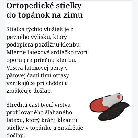
Ortopedické stielky
do topánok na zimu
Stielka týchto vložiek je z
pevného výlisku, ktorý
podopiera pozdĺžnu klenbu.
Mierne latexové srdiečko tvorí
oporu pre priečnu klenbu.
Vrstva latexovej peny v
pätovej časti tlmí otrasy
vznikajúce pri chôdzi a
zmäkčuje došľap.
Strednú časť tvorí vrstva
profilovaného šľahaného
latexu, ktorý bráni kĺzaniu
stielky v topánke a zmäkčuje
došľap.