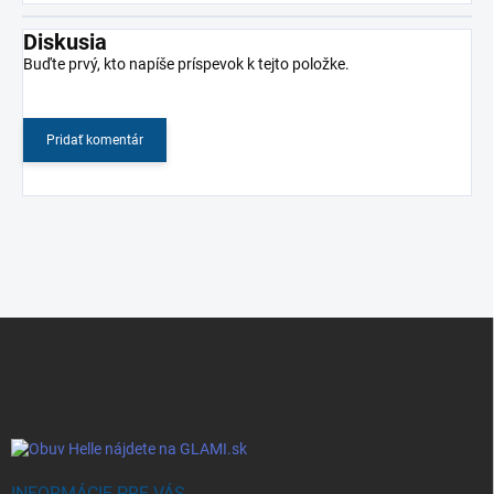
Diskusia
Buďte prvý, kto napíše príspevok k tejto položke.
Pridať komentár
Z
á
p
ä
t
i
e
INFORMÁCIE PRE VÁS