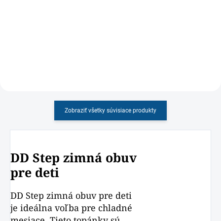
Chlapčenské zimné topánky
Detské ortopedické sandále s
vyrobené v kombinácii z brúsenej
pevnou pätou PROTETIKA
kože a nepremokavej membrány
Zobraziť všetky súvisiace produkty
DD Step zimná obuv
pre deti
DD Step zimná obuv pre deti
je ideálna voľba pre chladné
mesiace. Tieto topánky sú