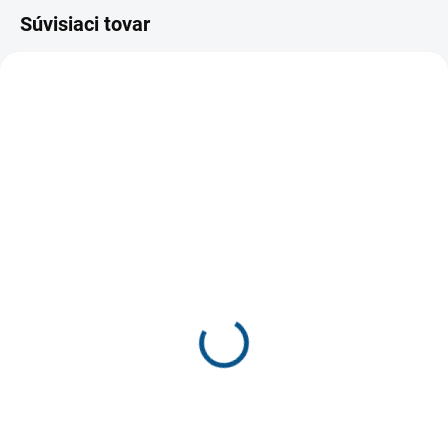
Súvisiaci tovar
SKLADOM
SKLADOM
Protetika GERO black
Protetika TYP 115/33
detská zimná obuv
ortopedické sandále
€55,30
€37,30
€44,96 bez DPH
€30,33 bez DPH
Detail
Detail