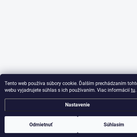
Tento web používa súbory cookie. Ďalším prechádzaním toht
webu vyjadrujete súhlas s ich používaním. Viac informácií
tu
.
Nastavenie
OTVÁRACIA DOBA PREDAJNE: PO-PIA 9:30-12:00 13:00-17:00
Odmietnuť
Súhlasím
SO,NE zatvorené