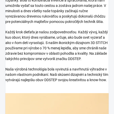
topánky.
Bola to kombinácia invencie a spracovania, ktorá nám
umožnila vydať sa touto cestou a zostáva jadrom našej práce.
V
minulosti a dnes všetky naše topánky začínajú ručne
vyrezávanou drevenou rukoväťou a poskytujú dokonalú chôdzu
pre potenciálnych majiteľov pomocou pokročilých techník šitia.
Každý krok dieťaťa je našou zodpovednosťou. Každý vývoj, každý
kus obuvi, ktorý dnes vyrábame, určuje, ako bude svet vyzerať a
ako v ňom deti vyrastajú. S naším ikonickým dizajnom 3D STITCH
používame pri výrobe o 70 % menej lepidla, aby sme chránili naše
zdravie bez kompromisov v oblasti pohodlia a kvality. Na základe
takýchto princípov sme vytvorili značku DDSTEP.
Naša výrobná technológia bola vyvinutá a navrhnutá výhradne v
našom vlastnom podnikaní. Naši skúsení dizajnéri a technický tím
vytvárajú najlepšiu obuv DDSTEP svojou kreativitou a know-how.