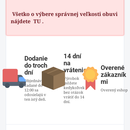
Všetko o výbere správnej veľkosti obuvi
nájdete
TU
.
14 dní
Dodanie
na
do troch
Overené
vrátenie
dní
zákazník
Výrobok
Objednávky
mi
môžete
zadané do
kedykoľvek
12:00 sa
Overený eshop
bez otázok
odosielajú v
vrátiť do 14
ten istý deň.
dní.