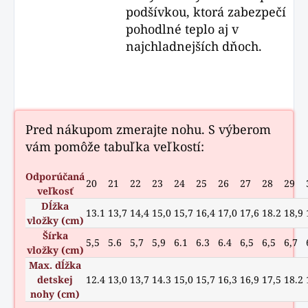
podšívkou, ktorá zabezpečí
pohodlné teplo aj v
najchladnejších dňoch.
Pred nákupom zmerajte nohu. S výberom
vám pomôže tabuľka veľkostí:
Odporúčaná
20
21
22
23
24
25
26
27
28
29
veľkosť
Dĺžka
13.1
13,7
14,4
15,0
15,7
16,4
17,0
17,6
18.2
18,9
vložky (cm)
Šírka
5,5
5.6
5,7
5,9
6.1
6.3
6.4
6,5
6,5
6,7
vložky (cm)
Max. dĺžka
detskej
12.4
13,0
13,7
14.3
15,0
15,7
16,3
16,9
17,5
18.2
nohy (cm)