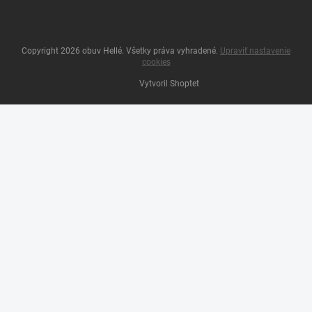
Copyright 2026
obuv Hellé
. Všetky práva vyhradené.
Upraviť nastavenie
cookies
Vytvoril Shoptet