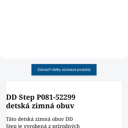
Detail
Školské ortopedické sandále v
jemnej žltej farbe
Detské barefootové papučky so
vzorom
Zobraziť všetky súvisiace produkty
DD Step P081-52299
detská zimná obuv
Táto detská zimná obuv DD
Step je vyrobená z prírodných