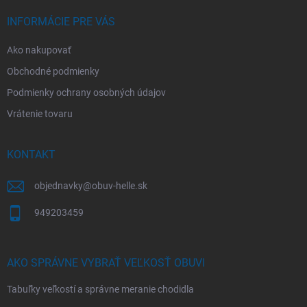
e
INFORMÁCIE PRE VÁS
Ako nakupovať
Obchodné podmienky
Podmienky ochrany osobných údajov
Vrátenie tovaru
KONTAKT
objednavky
@
obuv-helle.sk
949203459
AKO SPRÁVNE VYBRAŤ VEĽKOSŤ OBUVI
Tabuľky veľkostí a správne meranie chodidla