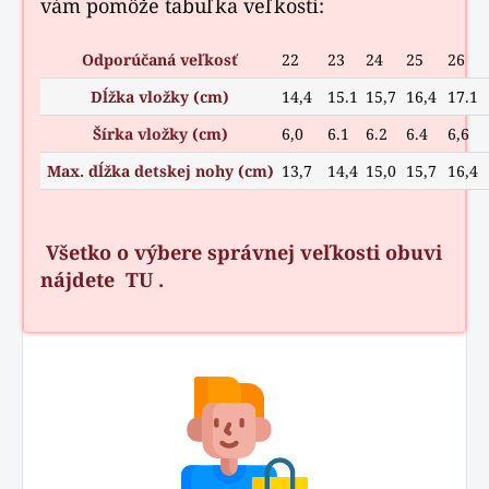
vám pomôže tabuľka veľkostí:
Odporúčaná veľkosť
22
23
24
25
26
Dĺžka vložky (cm)
14,4
15.1
15,7
16,4
17.1
Šírka vložky (cm)
6,0
6.1
6.2
6.4
6,6
Max. dĺžka detskej nohy (cm)
13,7
14,4
15,0
15,7
16,4
Všetko o výbere správnej veľkosti obuvi
nájdete
TU
.