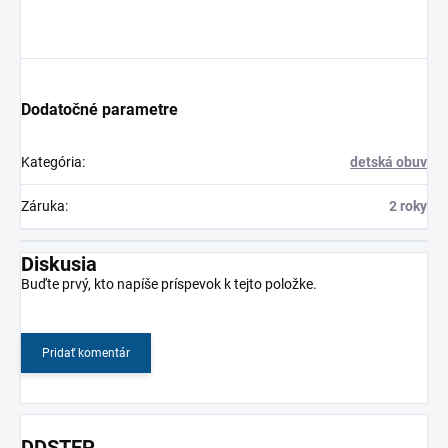
Dodatočné parametre
Kategória
:
detská obuv
Záruka
:
2 roky
Diskusia
Buďte prvý, kto napíše príspevok k tejto položke.
Pridať komentár
DDSTEP