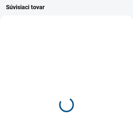
Súvisiaci tovar
TIP
SKLADOM
SKLADOM
školské sandále Barea
detské barefootové
žltá
papučky ANTAL rascal
€36,50
UNICORN
€29,67 bez DPH
€19,90
Detail
€16,18 bez DPH