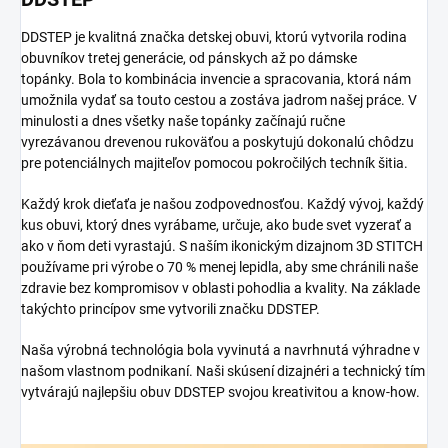
DDSTEP je kvalitná značka detskej obuvi, ktorú vytvorila rodina
obuvníkov tretej generácie, od pánskych až po dámske
topánky.
Bola to kombinácia invencie a spracovania, ktorá nám
umožnila vydať sa touto cestou a zostáva jadrom našej práce.
V
minulosti a dnes všetky naše topánky začínajú ručne
vyrezávanou drevenou rukoväťou a poskytujú dokonalú chôdzu
pre potenciálnych majiteľov pomocou pokročilých techník šitia.
Každý krok dieťaťa je našou zodpovednosťou. Každý vývoj, každý
kus obuvi, ktorý dnes vyrábame, určuje, ako bude svet vyzerať a
ako v ňom deti vyrastajú. S naším ikonickým dizajnom 3D STITCH
používame pri výrobe o 70 % menej lepidla, aby sme chránili naše
zdravie bez kompromisov v oblasti pohodlia a kvality. Na základe
takýchto princípov sme vytvorili značku DDSTEP.
Naša výrobná technológia bola vyvinutá a navrhnutá výhradne v
našom vlastnom podnikaní. Naši skúsení dizajnéri a technický tím
vytvárajú najlepšiu obuv DDSTEP svojou kreativitou a know-how.