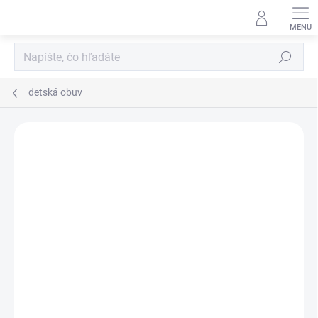
Prejsť
na
obsah
Hľadať
detská obuv
Podrobnosti hodnotenia
Neohodnotené
ZNAČKA:
DD STEP
VÝPREDAJ