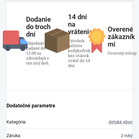
14 dní
Dodanie
na
do troch
Overené
vrátenie
dní
zákazník
Výrobok
Objednávky
mi
môžete
zadané do
kedykoľvek
12:00 sa
Overený eshop
bez otázok
odosielajú v
vrátiť do 14
ten istý deň.
dní.
Dodatočné parametre
Kategória
:
detská obuv
Záruka
:
2 roky