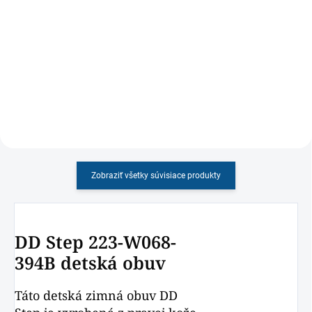
Detské papučky s certifikátom
Ortopedické šľapky REGA pre deti
ŽIRAFA, ľahké, strihovo
v zaujímavých dizajnoch
prispôsobené detskej nohe s
pekným ružovým motívom
Zobraziť všetky súvisiace produkty
DD Step 223-W068-
394B detská obuv
Táto detská zimná obuv DD