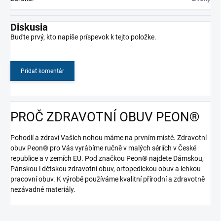
Diskusia
Buďte prvý, kto napíše príspevok k tejto položke.
Pridať komentár
PROČ ZDRAVOTNÍ OBUV PEON®
Pohodlí a zdraví Vašich nohou máme na prvním místě. Zdravotní
obuv Peon® pro Vás vyrábíme ručně v malých sériích v České
republice a v zemích EU. Pod značkou Peon® najdete Dámskou,
Pánskou i dětskou zdravotní obuv, ortopedickou obuv a lehkou
pracovní obuv. K výrobě používáme kvalitní přírodní a zdravotně
nezávadné materiály.