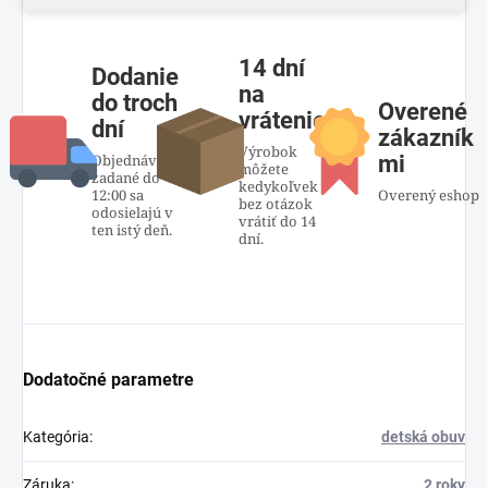
14 dní
Dodanie
na
do troch
Overené
vrátenie
dní
zákazník
Výrobok
Objednávky
mi
môžete
zadané do
kedykoľvek
12:00 sa
Overený eshop
bez otázok
odosielajú v
vrátiť do 14
ten istý deň.
dní.
Dodatočné parametre
Kategória
:
detská obuv
Záruka
:
2 roky