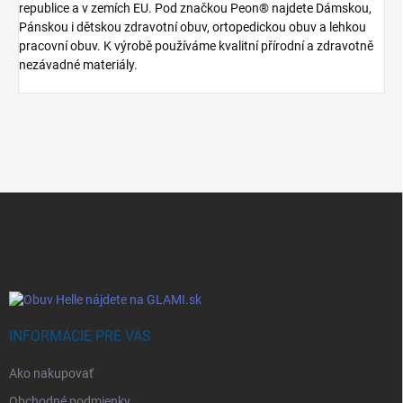
republice a v zemích EU. Pod značkou Peon® najdete Dámskou,
Pánskou i dětskou zdravotní obuv, ortopedickou obuv a lehkou
pracovní obuv. K výrobě používáme kvalitní přírodní a zdravotně
nezávadné materiály.
Z
á
p
ä
t
i
e
INFORMÁCIE PRE VÁS
Ako nakupovať
Obchodné podmienky