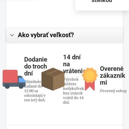
stielkou
Ako vybrať veľkosť?
14 dní
Dodanie
na
do troch
Overené
vrátenie
dní
zákazník
Výrobok
Objednávky
mi
môžete
zadané do
kedykoľvek
12:00 sa
Overený eshop
bez otázok
odosielajú v
vrátiť do 14
ten istý deň.
dní.