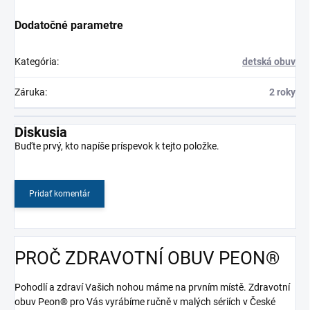
Dodatočné parametre
Kategória
:
detská obuv
Záruka
:
2 roky
Diskusia
Buďte prvý, kto napíše príspevok k tejto položke.
Pridať komentár
PROČ ZDRAVOTNÍ OBUV PEON®
Pohodlí a zdraví Vašich nohou máme na prvním místě. Zdravotní
obuv Peon® pro Vás vyrábíme ručně v malých sériích v České