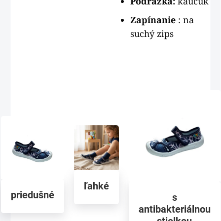
Podrážka:
kaučuk
Zapínanie
: na
suchý zips
ľahké
priedušné
s
antibakteriálnou