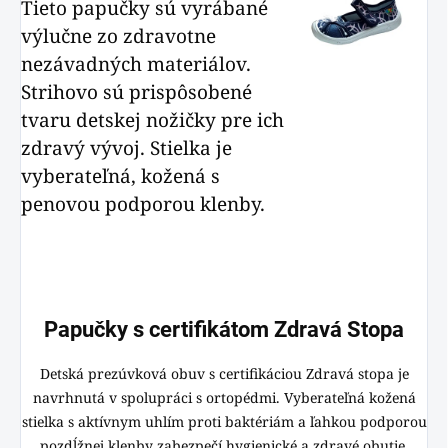
Tieto papučky sú vyrábané
výlučne zo zdravotne
nezávadných materiálov.
Strihovo sú prispôsobené
tvaru detskej nožičky pre ich
zdravý vývoj. Stielka je
vyberateľná, kožená s
penovou podporou klenby.
Papučky s certifikátom Zdravá Stopa
Detská prezúvková obuv s certifikáciou Zdravá stopa je
navrhnutá v spolupráci s ortopédmi. Vyberateľná kožená
stielka s aktívnym uhlím proti baktériám a ľahkou podporou
pozdĺžnej klenby zabezpečí hygienické a zdravé obutie.