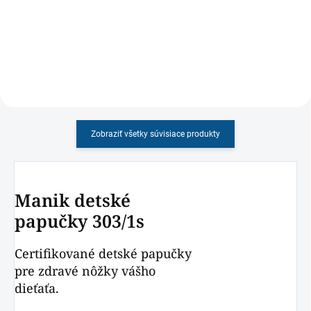
pozdĺžnej klenby.
prispôsobené detskej nohe s
dievčenským motívom
Zobraziť všetky súvisiace produkty
Manik detské
papučky 303/1s
Certifikované detské papučky
pre zdravé nôžky vášho
dieťaťa.