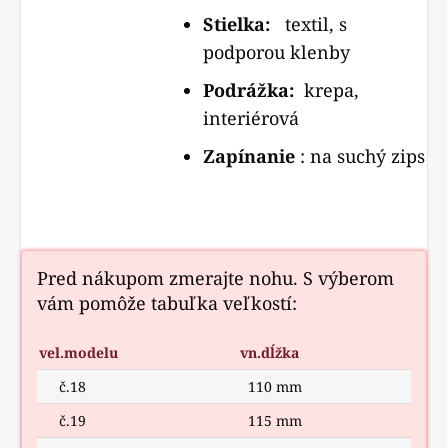
Stielka:
textil, s
podporou klenby
Podrážka:
krepa,
interiérová
Zapínanie
: na suchý zips
Pred nákupom zmerajte nohu. S výberom
vám pomôže tabuľka veľkostí:
vel.modelu
vn.dĺžka
č.18
110 mm
č.19
115 mm