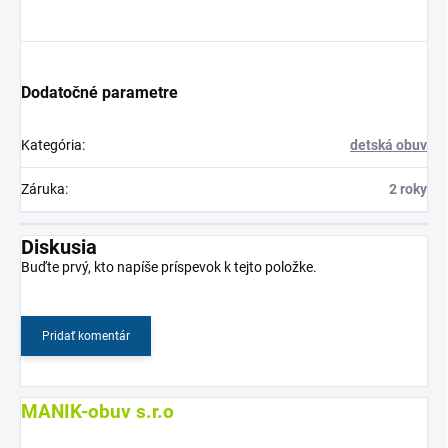
Dodatočné parametre
Kategória
:
detská obuv
Záruka
:
2 roky
Diskusia
Buďte prvý, kto napíše príspevok k tejto položke.
Pridať komentár
MANIK-obuv s.r.o