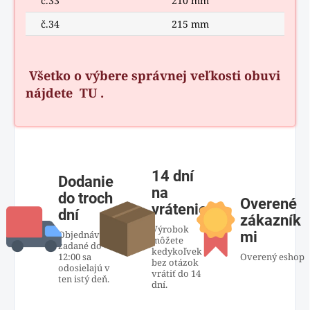
č.33
210 mm
č.34
215 mm
Všetko o výbere správnej veľkosti obuvi
nájdete
TU
.
14 dní
Dodanie
na
do troch
Overené
vrátenie
dní
zákazník
Výrobok
Objednávky
mi
môžete
zadané do
kedykoľvek
12:00 sa
Overený eshop
bez otázok
odosielajú v
vrátiť do 14
ten istý deň.
dní.