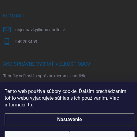
KONTAKT
objednavky
@
obuv-helle.sk
949203459
AKO SPRÁVNE VYBRAŤ VEĽKOSŤ OBUVI
Tabuľky veľkostí a správne meranie chodidla
Tento web používa súbory cookie. Ďalším prechádzaním
tohto webu vyjadrujete súhlas s ich používaním. Viac
informácií
tu
.
Copyright 2026
obuv Hellé
. Všetky práva vyhradené.
Upraviť nastavenie
cookies
Nastavenie
Vytvoril Shoptet