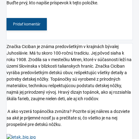
Buďte prvý, kto napíše príspevok k tejto položke.
Pridať komentár
Značka Ciciban je známa predovšetkým v krajinách bývalej
Juhoslávie. Má tu skoro 100-ročnú tradíciu. Jej pôvod siaha k
roku 1908. Zrodila sa v mestečku Miren, ktoré v súčasnosti leží na
území Slovinska v blízkosti talianskych hraníc. Značka Ciciban
vyrába predovšetkým detskú obuv, rešpektujúc všetky detaily a
potreby detskej nôžky. Topánočky sú vyrobené z prírodných
materiálov, technikou rešpektujúcou podstatu detskej nôžky,
najmä jej prirodzený vývoj. Hravý dizajn topánok, ako aj rozsiahla
škála farieb, zaujme nielen deti, ale aj ich rodičov.
A ako vyzerá topánočka zvnútra? Pozrite si jej nákres a dozviete
sa aké je príjemné nosiť ju a prečítate si, čo všetko je na nej
prospešné pre detskú nôžku.