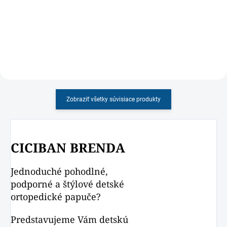
a podporou klenby
prispôsobené detskej nohe s
chlapčenským motívom
Zobraziť všetky súvisiace produkty
CICIBAN BRENDA
Jednoduché pohodlné,
podporné a štýlové detské
ortopedické papuče?
Predstavujeme Vám detskú