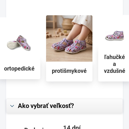
ľahučké
a
ortopedické
protišmykové
vzdušné
Ako vybrať veľkosť?
14 dní