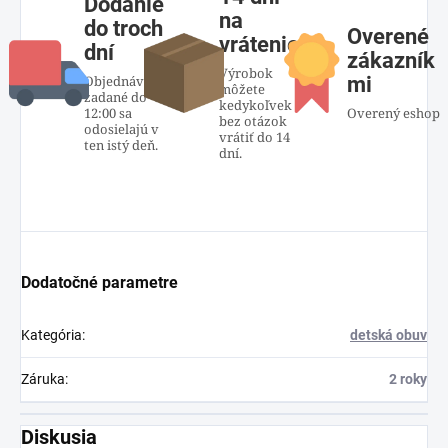
Dodanie
na
do troch
Overené
vrátenie
dní
zákazník
Výrobok
Objednávky
mi
môžete
zadané do
kedykoľvek
12:00 sa
Overený eshop
bez otázok
odosielajú v
vrátiť do 14
ten istý deň.
dní.
Dodatočné parametre
Kategória
:
detská obuv
Záruka
:
2 roky
Diskusia