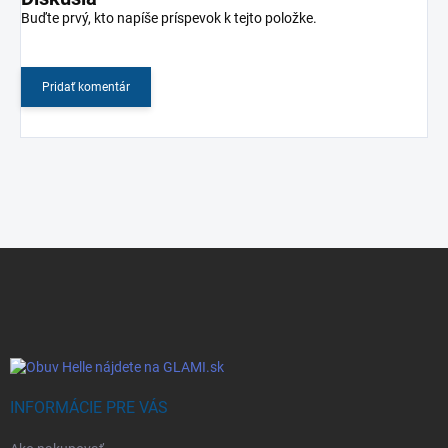
Buďte prvý, kto napíše príspevok k tejto položke.
Pridať komentár
Z
á
p
ä
t
i
e
INFORMÁCIE PRE VÁS