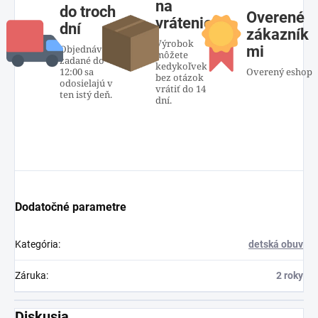
na
do troch
Overené
vrátenie
dní
zákazník
Výrobok
Objednávky
mi
môžete
zadané do
kedykoľvek
12:00 sa
Overený eshop
bez otázok
odosielajú v
vrátiť do 14
ten istý deň.
dní.
Dodatočné parametre
Kategória
:
detská obuv
Záruka
:
2 roky
Diskusia