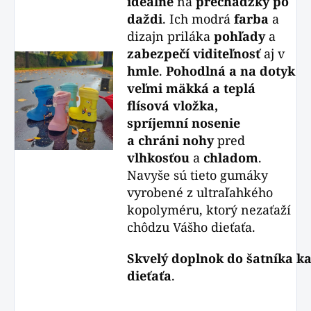
ideálne
na
prechádzky po
daždi
. Ich modrá
farba
a
dizajn priláka
pohľady
a
zabezpečí
viditeľnosť
aj v
hmle
.
Pohodlná a na dotyk
veľmi mäkká a teplá
flísová vložka,
spríjemní
nosenie
a
chráni
nohy
pred
vlhkosťou
a
chladom
.
Navyše sú tieto gumáky
vyrobené z ultraľahkého
kopolyméru, ktorý nezaťaží
chôdzu Vášho dieťaťa.
Skvelý
doplnok
do
šatníka
k
d
ieťaťa
.