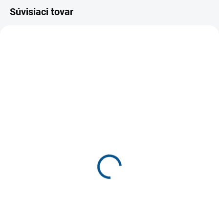
Súvisiaci tovar
SKLADOM
SKLADOM
Protetika NERON detská
DD Step G055-61642
zimná obuv
detská letná obuv
€64,90
€37,70
€52,76 bez DPH
€30,65 bez DPH
Detail
Detail