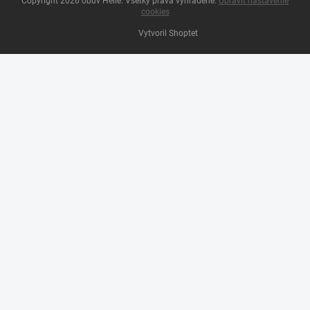
Copyright 2026
obuv Hellé
. Všetky práva vyhradené.
Upraviť nastavenie
cookies
Vytvoril Shoptet