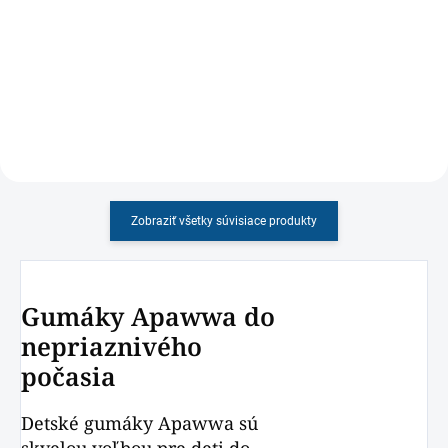
Chlapčenské zimné topánky
Detská letná obuv DD Step s
PROTETIKA s pevnou pätou,
mäkkou ohybnou podrážkou,
vložkou s podporou klenby a
pevnou pätou a zapínaním na
membránou proti premokaniu
dva suché zipsy
Zobraziť všetky súvisiace produkty
Gumáky Apawwa do
nepriaznivého
počasia
Detské gumáky Apawwa sú