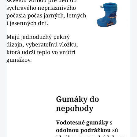
skvelou voľbou pre deti do
sychravého nepriaznivého
počasia počas jarných, letných
i jesenných dní.
Majú jednoduchý pekný
dizajn, vyberateľnú vložku,
ktorá udrží teplo vo vnútri
gumákov.
Gumáky do
nepohody
Vodotesné gumáky
s
odolnou podrážkou
sú