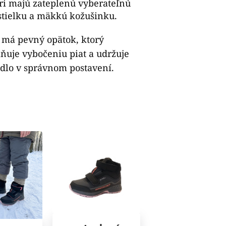
ri majú zateplenú vyberateľnú
 stielku a mäkkú kožušinku.
má pevný opätok, ktorý
ňuje vybočeniu piat a udržuje
dlo v správnom postavení.