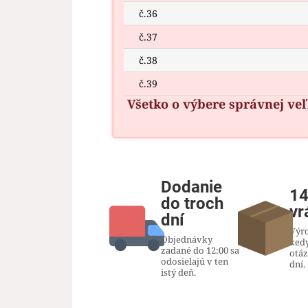
č.36
č.37
č.38
č.39
Všetko o výbere správnej ve
Dodanie
14
do troch
vr
dní
Výr
Objednávky
ked
zadané do 12:00 sa
otáz
odosielajú v ten
dní.
istý deň.