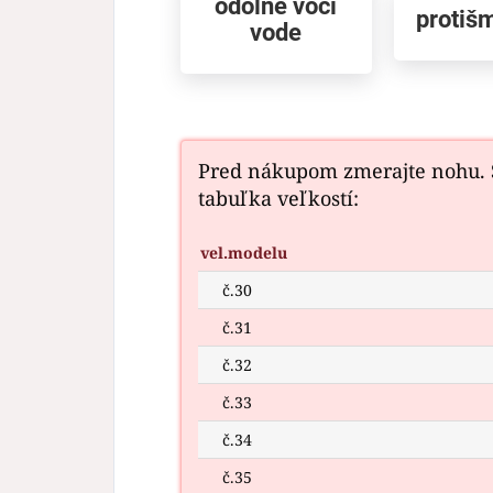
odolné voči
protiš
vode
Pred nákupom zmerajte nohu.
tabuľka veľkostí:
vel.modelu
č.30
č.31
č.32
č.33
č.34
č.35