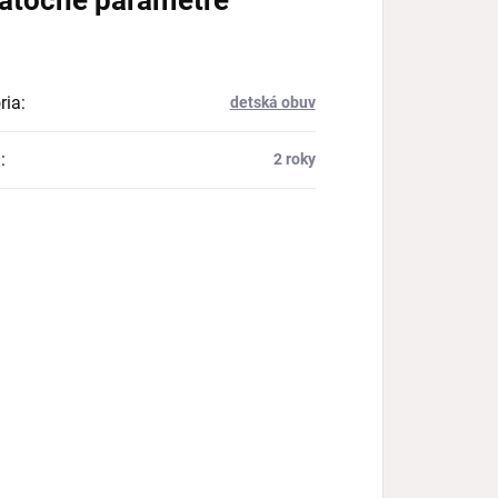
atočné parametre
ria
:
detská obuv
a
:
2 roky