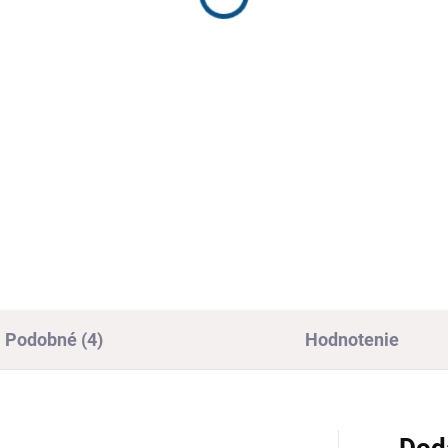
4,90
€40,50
,24 bez DPH
€32,93 bez DPH
Detail
Detai
ské kožené topánky
Členkové celoročné barefoot
TETIKA pre chlapcov, s
detské topánky FAREFIRST.
nou pätou a vložkou s
porou klenby
Podobné (4)
Hodnotenie