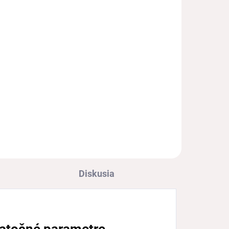
€44
€35,77 bez DPH
l
Detail
Dievčenské celokožené sandále
Santé s pevnou pätou a
zapínaním na dva suché zipsy
Diskusia