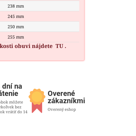
238 mm
245 mm
250 mm
255 mm
ľkosti obuvi nájdete
TU
.
 dní na
átenie
Overené
zákazníkmi
obok môžete
ykoľvek bez
Overený eshop
ok vrátiť do 14