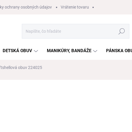
ky ochrany osobných údajov
Vrátenie tovaru
Hľadať
DETSKÁ OBUV
MANIKÚRY, BANDÁŽE
PÁNSKA OB
ftshellová obuv 224025
nia
ZNAČKA:
ALPINEX
€39,10
/ ks
€31,79 bez DPH
Jednotková
ZVOĽTE VARIANT
cena:
VEĽKOSŤ