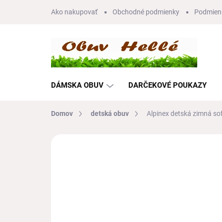
Prejsť
Ako nakupovať
Obchodné podmienky
Podmien
na
obsah
DÁMSKA OBUV
DARČEKOVÉ POUKAZY
Domov
detská obuv
Alpinex detská zimná so
Neohodnotené
Podrobnosti hodnote