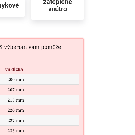
zateplené
mykové
vnútro
 S výberom vám pomôže
vn.dĺžka
200 mm
207 mm
213 mm
220 mm
227 mm
233 mm