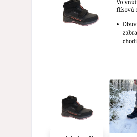
Vo vnút
flísovú
Obuv 
zabra
chodi