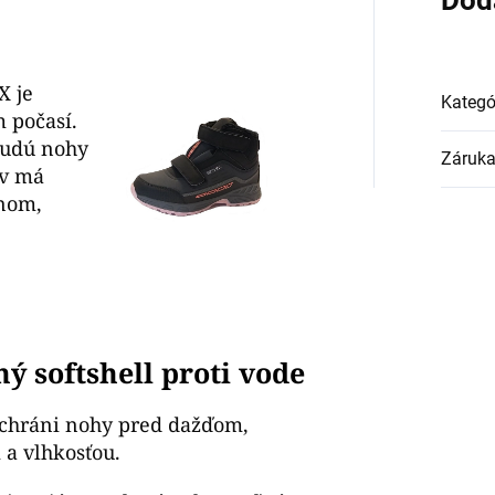
Dod
X je
Kategó
 počasí.
udú nohy
Záruk
uv má
nom,
.
ý softshell proti vode
chráni nohy pred dažďom,
a vlhkosťou.