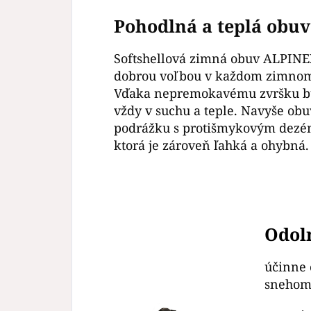
Pohodlná a teplá obuv
Softshellová zimná obuv ALPINE
dobrou voľbou v každom zimnom
Vďaka nepremokavému zvršku b
vždy v suchu a teple. Navyše ob
podrážku s protišmykovým dezé
ktorá je zároveň ľahká a ohybná
Odoln
účinne 
snehom 