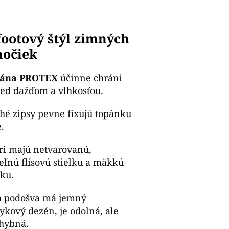
ootový štýl zimných
nočiek
ána PROTEX
účinne chráni
ed dažďom a vlhkosťou.
hé zipsy pevne fixujú topánku
.
ri majú netvarovanú,
eľnú flísovú stielku a mäkkú
ku.
a podošva má jemný
ykový dezén, je odolná, ale
hybná.