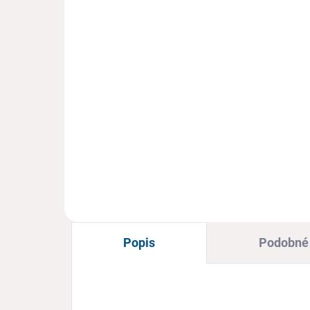
ort
lôžkom
os
€15,90
€1
€12,93 bez DPH
€9,
Detail
Ortopedické vložky
Ort
Popis
Podobné 