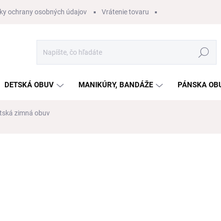
ky ochrany osobných údajov
Vrátenie tovaru
Hľadať
DETSKÁ OBUV
MANIKÚRY, BANDÁŽE
PÁNSKA OB
etská zimná obuv
nia
ZNAČKA:
PROTETIKA
€55,30
/ ks
€44,96 bez DPH
Jednotková
ZVOĽTE VARIANT
cena:
VEĽKOSŤ