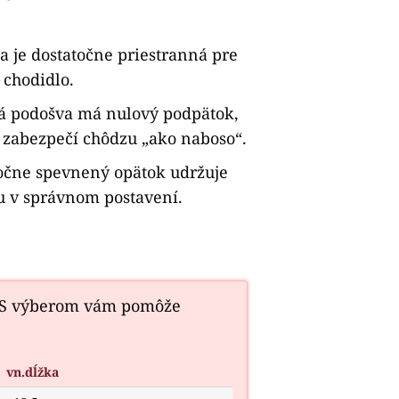
a je dostatočne priestranná pre
e chodidlo.
á podošva má nulový podpätok,
 zabezpečí chôdzu „ako naboso“.
očne spevnený opätok udržuje
 v správnom postavení.
 S výberom vám pomôže
vn.dĺžka