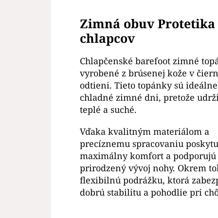
Zimná obuv Protetika
chlapcov
Chlapčenské barefoot zimné top
vyrobené z brúsenej kože v čier
odtieni. Tieto topánky sú ideálne
chladné zimné dni, pretože udrž
teplé a suché.
Vďaka kvalitným materiálom a
precíznemu spracovaniu poskytu
maximálny komfort a podporujú
prirodzený vývoj nohy. Okrem t
flexibilnú podrážku, ktorá zabez
dobrú stabilitu a pohodlie pri chô