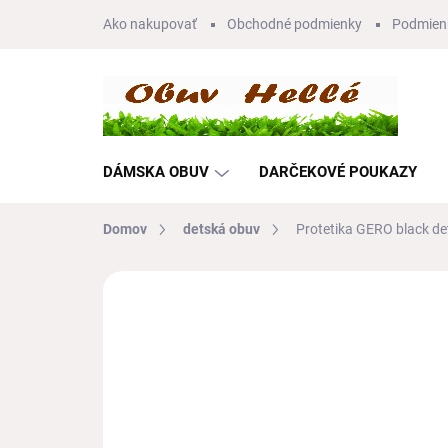
Prejsť
Ako nakupovať
Obchodné podmienky
Podmien
na
obsah
DÁMSKA OBUV
DARČEKOVÉ POUKAZY
Domov
detská obuv
Protetika GERO black d
Neohodnotené
Podrobnosti hodnote