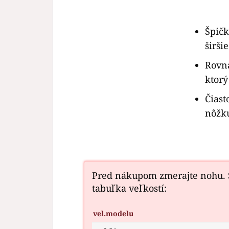
Špičk
širši
Rovn
ktorý
Čiast
nôžku
Pred nákupom zmerajte nohu.
tabuľka veľkostí:
vel.modelu