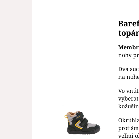
Baref
topá
Membr
nohy pr
Dva suc
na nohe
Vo vnút
vyberat
kožušin
Okrúhl
protišm
veľmi o