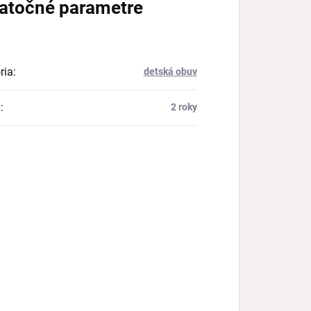
atočné parametre
ria
:
detská obuv
a
:
2 roky