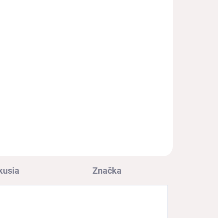
€16,20
€13,17 bez DPH
Detail
l
Detské papučky s certifikátom
ŽIRAFA, ľahké, strihovo
prispôsobené detskej nohe s
chlapčenským motívom
kusia
Značka