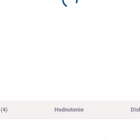
opedickú pre pätnú
Trening Hallux
trohu
€7,20
2
€5,85 bez DPH
76 bez DPH
Detai
Detail
Cvičebná pomôcka na hallux
opedické vložky
(4)
Hodnotenie
Dis