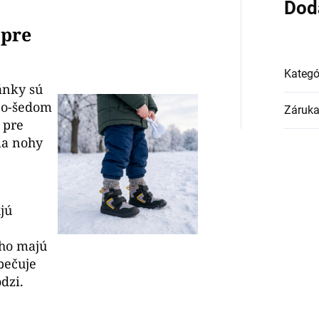
Dod
 pre
Kategó
ánky sú
no-šedom
Záruk
 pre
ia nohy
jú
oho majú
pečuje
dzi.