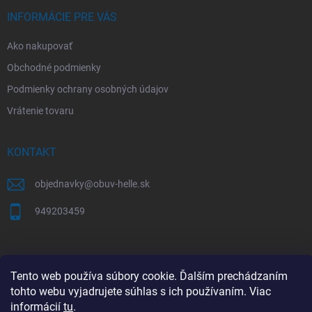
e
INFORMÁCIE PRE VÁS
Ako nakupovať
Obchodné podmienky
Podmienky ochrany osobných údajov
Vrátenie tovaru
KONTAKT
objednavky
@
obuv-helle.sk
949203459
AKO SPRÁVNE VYBRAŤ VEĽKOSŤ OBUVI
Tento web používa súbory cookie. Ďalším prechádzaním
Tabuľky veľkostí a správne meranie chodidla
tohto webu vyjadrujete súhlas s ich používaním. Viac
informácií
tu
.