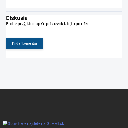
Diskusia
Buďte prvý, kto napíše príspevok k tejto položke.
Pridať komentár
Z
á
p
ä
t
i