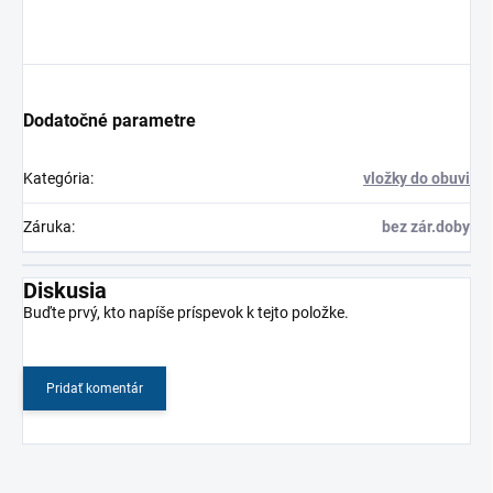
Dodatočné parametre
Kategória
:
vložky do obuvi
Záruka
:
bez zár.doby
Diskusia
Buďte prvý, kto napíše príspevok k tejto položke.
Pridať komentár