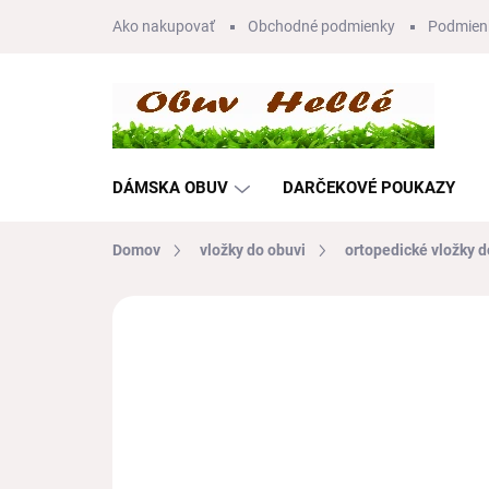
Prejsť
Ako nakupovať
Obchodné podmienky
Podmien
na
obsah
DÁMSKA OBUV
DARČEKOVÉ POUKAZY
Domov
vložky do obuvi
ortopedické vložky 
Neohodnotené
Podrobnosti hodnote