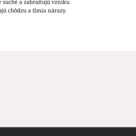
y suché a zabraňujú vzniku
jú chôdzu a tlmia nárazy.