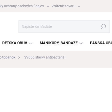
ky ochrany osobných údajov
Vrátenie tovaru
Hľadať
DETSKÁ OBUV
MANIKÚRY, BANDÁŽE
PÁNSKA OB
do topánok
SV056 stielky antibacterial
nia
ZNAČKA:
SVORTO
€7
/ ks
€5,69 bez DPH
Jednotková
ZVOĽTE VARIANT
cena:
VEĽKOSŤ