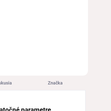
€34,50
€28,05 bez DPH
l
Detail
ou
Pánska ortopedická obuv
skusia
Značka
atočné parametre