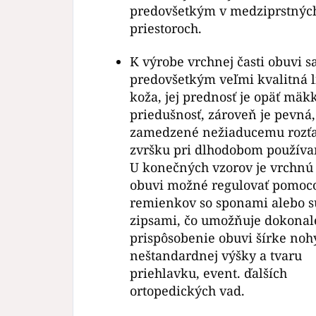
predovšetkým v medziprstnýc
priestoroch.
K výrobe vrchnej časti obuvi s
predovšetkým veľmi kvalitná l
koža, jej prednosť je opäť mäkk
priedušnosť, zároveň je pevná,
zamedzené nežiaducemu rozť
zvršku pri dlhodobom používa
U konečných vzorov je vrchnú 
obuvi možné regulovať pomoc
remienkov so sponami alebo 
zipsami, čo umožňuje dokonal
prispôsobenie obuvi šírke nohy,
neštandardnej výšky a tvaru
priehlavku, event.
ďalších
ortopedických vad.