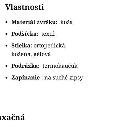
Vlastnosti
Materiál zvršku:
koža
Podšívka:
textil
Stielka:
ortopedická,
kožená, gélová
Podrážka:
termokaučuk
Zapínanie
: na suché zipsy
axačná