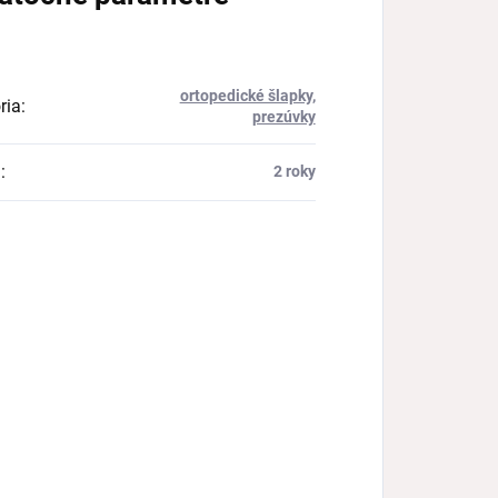
ortopedické šlapky,
ria
:
prezúvky
a
:
2 roky