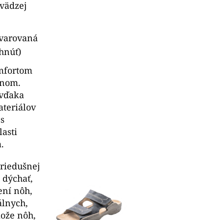
ovädzej
tvarovaná
hnúť)
omfortom
jnom.
 vďaka
ateriálov
s
asti
.
priedušnej
 dýchať,
ení nôh,
álnych,
ože nôh,