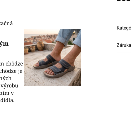
xačná
Kategó
ným
Záruk
om chôdze
chôdze je
tných
 výrobu
ním v
odidla.