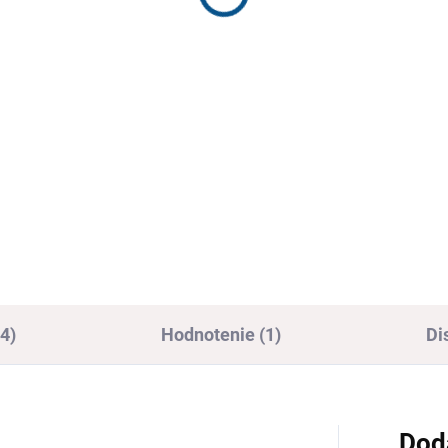
1
€18,40
,07 bez DPH
€14,96 bez DPH
Detail
Detai
axačná obuv s mäkkou
Pánska domáca obuv s vlnen
ovou stielkou
podšívkou
4)
Hodnotenie (1)
Di
Dod