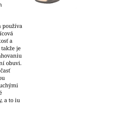
h
a používa
ícová
osť a
 takže je
ahovaniu
ní obuvi.
časť
ou
suchými
é
 a to iu