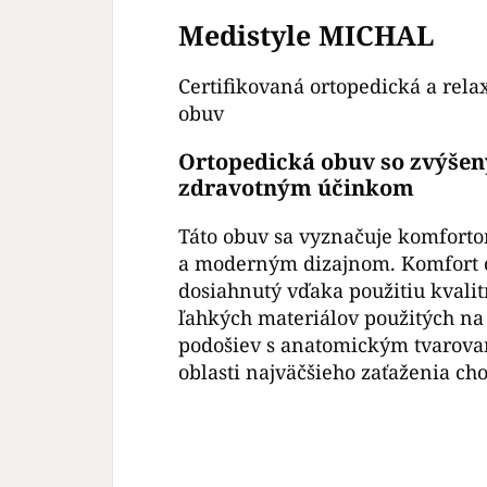
Medistyle MICHAL
Certifikovaná ortopedická a rela
obuv
Ortopedická obuv so zvýše
zdravotným účinkom
Táto obuv sa vyznačuje komfort
a moderným dizajnom. Komfort 
dosiahnutý vďaka použitiu kvali
ľahkých materiálov použitých na
podošiev s anatomickým tvarova
oblasti najväčšieho zaťaženia ch