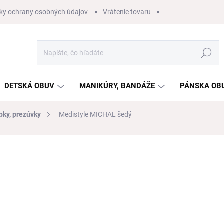
ky ochrany osobných údajov
Vrátenie tovaru
Hľadať
DETSKÁ OBUV
MANIKÚRY, BANDÁŽE
PÁNSKA OB
pky, prezúvky
Medistyle MICHAL šedý
a
ZNAČKA:
MEDISTYLE
€53
/ ks
€43,09 bez DPH
Jednotková
ZVOĽTE VARIANT
cena:
VEĽKOSŤ