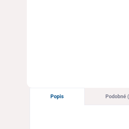
€34,50
€2
€28,05 bez DPH
€17
Detail
Ortopedické korkové šlapky s
Rel
vymäkčenou stielkou
pen
Popis
Podobné (