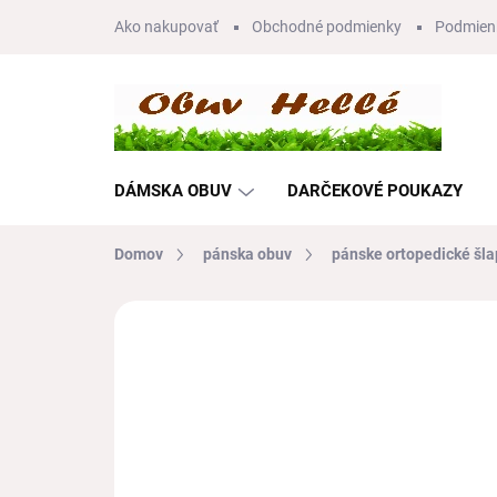
Prejsť
Ako nakupovať
Obchodné podmienky
Podmien
na
obsah
DÁMSKA OBUV
DARČEKOVÉ POUKAZY
Domov
pánska obuv
pánske ortopedické šla
1 hodnotenie
Podrobnosti hodnoteni