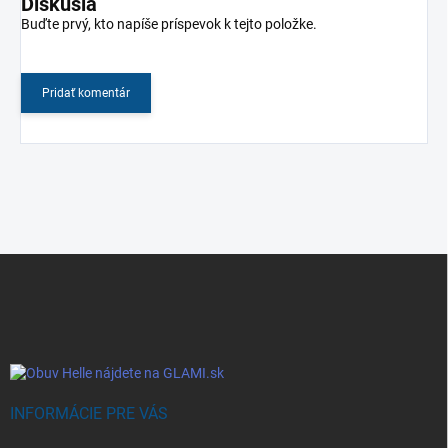
Diskusia
Buďte prvý, kto napíše príspevok k tejto položke.
Pridať komentár
Z
á
p
ä
t
i
e
INFORMÁCIE PRE VÁS