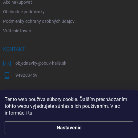
Ako nakupovať
Obchodné podmienky
Podmienky ochrany osobných údajov
Vrátenie tovaru
KONTAKT
objednavky
@
obuv-helle.sk
949203459
AKO SPRÁVNE VYBRAŤ VEĽKOSŤ OBUVI
Tento web používa súbory cookie. Ďalším prechádzaním
tohto webu vyjadrujete súhlas s ich používaním. Viac
Tabuľky veľkostí a správne meranie chodidla
informácií
tu
.
Nastavenie