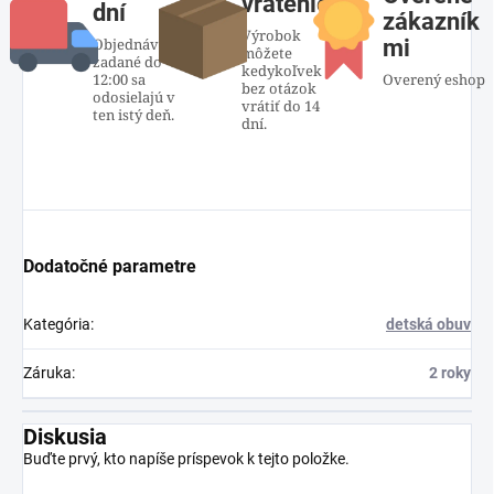
vrátenie
dní
zákazník
Výrobok
Objednávky
mi
môžete
zadané do
kedykoľvek
12:00 sa
Overený eshop
bez otázok
odosielajú v
vrátiť do 14
ten istý deň.
dní.
Dodatočné parametre
Kategória
:
detská obuv
Záruka
:
2 roky
Diskusia
Buďte prvý, kto napíše príspevok k tejto položke.