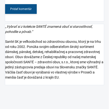
Pridať komentár
,,Vybrať si z kolekcie SANTÉ znamená obuť si starostlivosť,
pohodlie a pôvab.“
Santé SK je veľkoobchod so zdravotnou obuvou, ktorý je na trhu
od roku 2002. Ponúka svojim odberateľom široký sortiment
dámskej, pánskej, detskej, rehabilitačnej a pracovnej zdravotnej
obuvi. Obuv dovážame z Českej republiky od našej materskej
spoločnosti SANTÉ – zdravotní obuv, s.r.o., ktorej sme výhradný a
jediný zástupcovia predaja obuvi na Slovensku značky SANTÉ.
Väčšia časť obuvi je vyrábaná vo vlastnej výrobe v Proseči a
menšia časť je dovážaná z krajín EU.