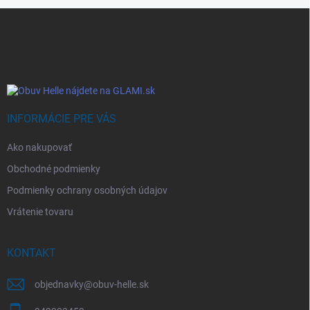
Z
á
p
ä
t
i
e
INFORMÁCIE PRE VÁS
Ako nakupovať
Obchodné podmienky
Podmienky ochrany osobných údajov
Vrátenie tovaru
KONTAKT
objednavky
@
obuv-helle.sk