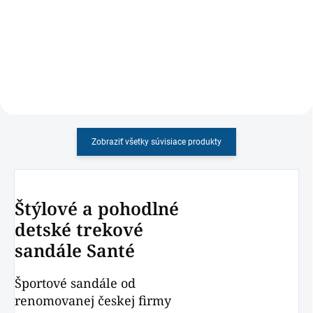
chlapcov s mäkkou podrážkou,
ŽIRAFA, ľahké, strihovo
okrúhlym strihom v jesennom
prispôsobené detskej nohe s
dizajne
dievčenským motívom
Zobraziť všetky súvisiace produkty
Štýlové a pohodlné
detské trekové
sandále Santé
Športové sandále od
renomovanej českej firmy