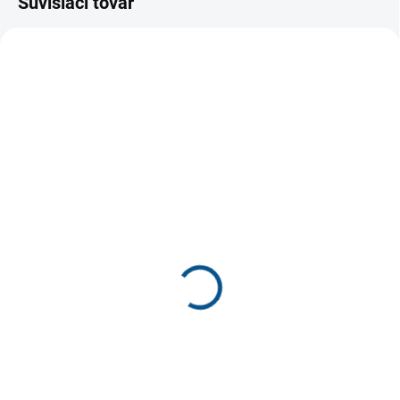
Súvisiaci tovar
SKLADOM
SKLADOM
Protetika NEO NAVY
detské papučky Manik
detská barefoot obuv
337/2s
€46
€16,20
€37,40 bez DPH
€13,17 bez DPH
Detail
Detail
Barefootová obuv PROTETIKA pre
Detské papučky s certifikátom