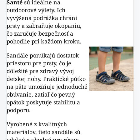
Santé
sú ideálne na
outdoorové výlety. Ich
vyvýšená podrážka chráni
prsty a zabraňuje okopaniu,
čo zaručuje bezpečnosť a
pohodlie pri každom kroku.
Sandále ponúkajú dostatok
priestoru pre prsty, čo je
dôležité pre zdravý vývoj
detskej nohy. Praktické pútko
na päte umožňuje jednoduché
obúvanie, zatiaľ čo pevný
opätok poskytuje stabilitu a
podporu.
Vyrobené z kvalitných
materiálov, tieto sandále sú
odolné a vhodné pre rôzne