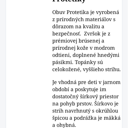
Obuv Protetika je vyrobená
z prírodných materiálov s
dôrazom na kvalitu a
bezpečnosť. Zvršok je z
prémiovej brúsenej a
prírodnej kože v modrom
odtieni, doplnené hnedými
pásikmi. Topánky sú
celokožené, vyššieho strihu.
Je vhodná pre deti v jarnom
období a poskytuje im
dostatočný šírkový priestor
na pohyb prstov. Šírkovo je
strih navrhnutý s okrúhlou
špicou a podrážka je mäkká
a ohybná.