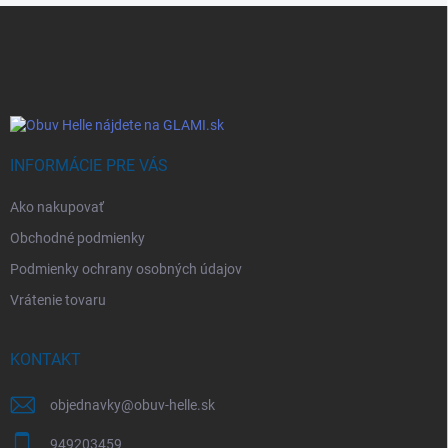
Z
á
p
ä
t
i
e
INFORMÁCIE PRE VÁS
Ako nakupovať
Obchodné podmienky
Podmienky ochrany osobných údajov
Vrátenie tovaru
KONTAKT
objednavky
@
obuv-helle.sk
949203459