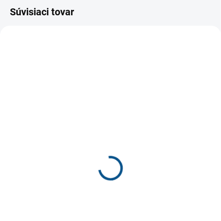
Súvisiaci tovar
SKLADOM
SKLADOM
DD Step C086-51733
Leon 4803 detské
detské plátenky
sandále planeta
€20,40
€35,50
€16,59 bez DPH
€28,86 bez DPH
Detail
Detail