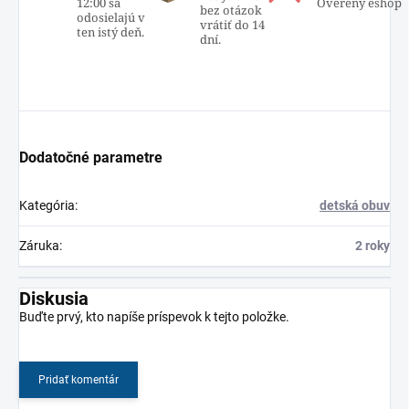
12:00 sa
Overený eshop
bez otázok
odosielajú v
vrátiť do 14
ten istý deň.
dní.
Dodatočné parametre
Kategória
:
detská obuv
Záruka
:
2 roky
Diskusia
Buďte prvý, kto napíše príspevok k tejto položke.
Pridať komentár