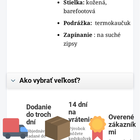
Stielka:
kožená,
barefootová
Podrážka:
termokaučuk
Zapínanie
: na suché
zipsy
Ako vybrať veľkosť?
14 dní
Dodanie
na
do troch
Overené
vrátenie
dní
zákazník
Výrobok
Objednávky
mi
môžete
zadané do
kedykoľvek