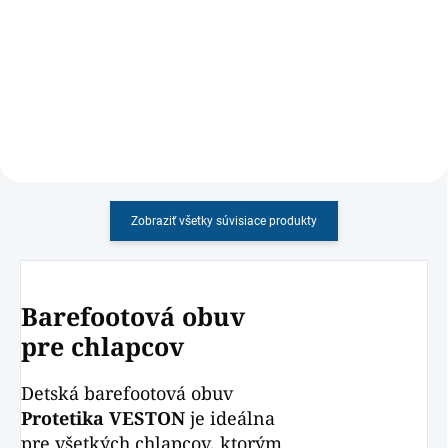
Detské barefootové plátenky so
Detské ortopedické sandále s
širším strihom, ohybnou
mäkkou výstelkou a minimálnou
podrážkou, vhodné aj ako
hmotnosťou v modrej farbe a
papučky
zaťahovaním na suché zipsy
Zobraziť všetky súvisiace produkty
Barefootová obuv
pre chlapcov
Detská barefootová obuv
Protetika VESTON
je ideálna
pre všetkých chlapcov, ktorým