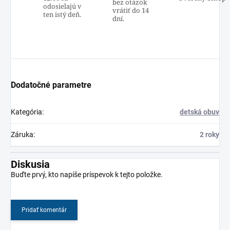
bez otázok
odosielajú v
vrátiť do 14
ten istý deň.
dní.
Dodatočné parametre
Kategória
:
detská obuv
Záruka
:
2 roky
Diskusia
Buďte prvý, kto napíše príspevok k tejto položke.
Pridať komentár