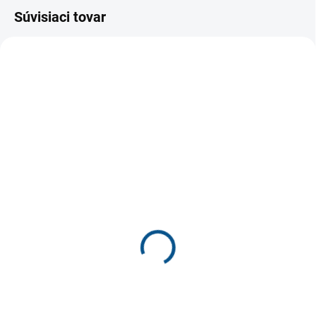
Súvisiaci tovar
SKLADOM
SKLADOM
zdravotné šlapky Santé
detské papučky Santé
VN/229 dark
US/2003 modré
€22
€24,60
€17,89 bez DPH
€20 bez DPH
Detail
Detail