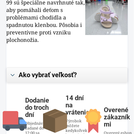
99 sú špeciálne navrhnuté tak,
aby pomáhali deťom s
problémami chodidla a
spadnutou klenbou. Pôsobia i
preventívne proti vzniku
plochonožia.
Ako vybrať veľkosť?
14 dní
Dodanie
na
do troch
Overené
vrátenie
dní
zákazník
Výrobok
Objednávky
mi
môžete
zadané do
kedykoľvek
12:00 sa
Overený eshop