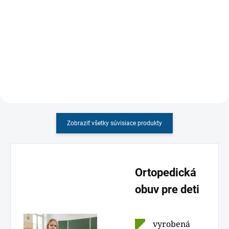
Ortopedické šľapky Santé pre
Detské papučky s ortopedickou
chlapcov v čiernej farbe
vložkou s okrúhlym strihom
Zobraziť všetky súvisiace produkty
Ortopedická
obuv pre deti
vyrobená