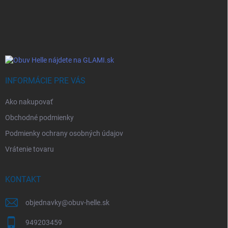
Z
á
p
ä
t
i
e
INFORMÁCIE PRE VÁS
Ako nakupovať
Obchodné podmienky
Podmienky ochrany osobných údajov
Vrátenie tovaru
KONTAKT
objednavky
@
obuv-helle.sk
949203459