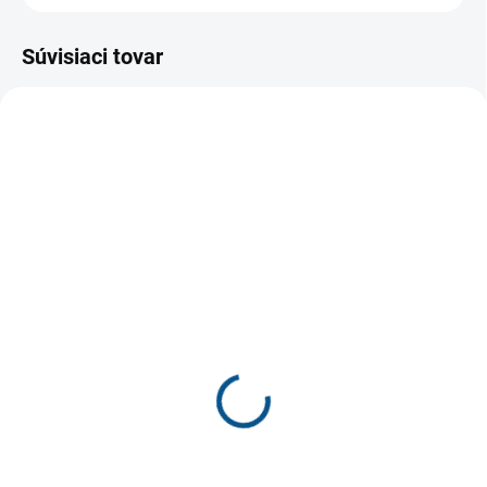
Súvisiaci tovar
SKLADOM
SKLADOM
DD Step S082-61125A
Protetika TYP 99/80
detská obuv
ortopedické sandále
€41,70
€31,50
€33,90 bez DPH
€25,61 bez DPH
Detail
Detail