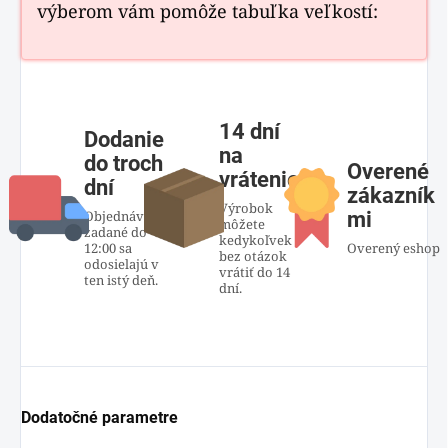
výberom vám pomôže tabuľka veľkostí:
14 dní
Dodanie
na
do troch
Overené
vrátenie
dní
zákazník
Výrobok
Objednávky
mi
môžete
zadané do
kedykoľvek
12:00 sa
Overený eshop
bez otázok
odosielajú v
vrátiť do 14
ten istý deň.
dní.
Dodatočné parametre