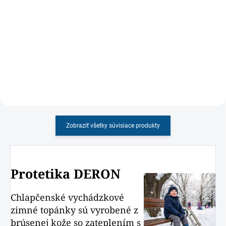
Detská obuv DD Step pre
Detské ortopedické sandále
dievčatá, s pevnou oporou päty,
PROTETIKA s motívom svetlo-
vyberateľnou vložkou a ohybnou
fialovej farby
podrážkou
Zobraziť všetky súvisiace produkty
Protetika DERON
Chlapčenské vychádzkové
zimné topánky sú vyrobené z
brúsenej kože so zateplením s