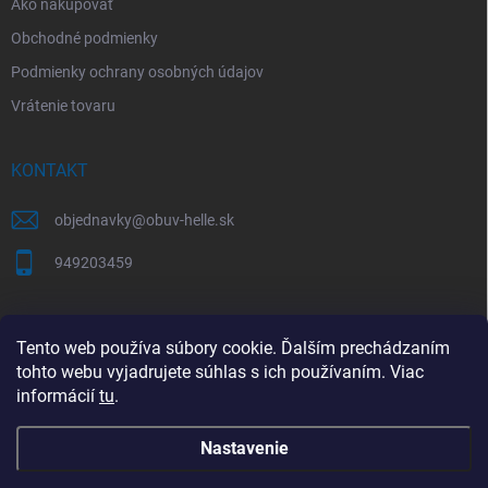
Ako nakupovať
Obchodné podmienky
Podmienky ochrany osobných údajov
Vrátenie tovaru
KONTAKT
objednavky
@
obuv-helle.sk
949203459
AKO SPRÁVNE VYBRAŤ VEĽKOSŤ OBUVI
Tento web používa súbory cookie. Ďalším prechádzaním
tohto webu vyjadrujete súhlas s ich používaním. Viac
Tabuľky veľkostí a správne meranie chodidla
informácií
tu
.
Nastavenie