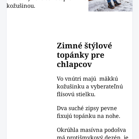
kožušinou.
Zimné štýlové
topánky pre
chlapcov
Vo vnútri majú mäkkú
kožušinku a vyberateľnú
flísovú stielku.
Dva suché zipsy pevne
fixujú topánku na nohe.
Okrúhla masívna podošva
má protišmykový dezén, je