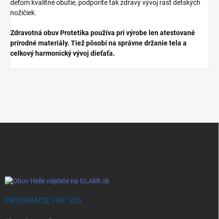
deťom kvalitné obutie, podporíte tak zdravý vývoj rast detských
nožičiek.
Zdravotná obuv Protetika používa pri výrobe len atestované
prírodné materiály. Tiež pôsobí na správne držanie tela a
celkový harmonický vývoj dieťaťa.
Z
á
p
ä
t
i
e
INFORMÁCIE PRE VÁS