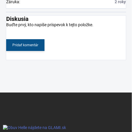
Záruka
:
2 roky
Diskusia
Buďte prvý, kto napíše príspevok k tejto položke.
Pridať komentár
Z
á
p
ä
t
i