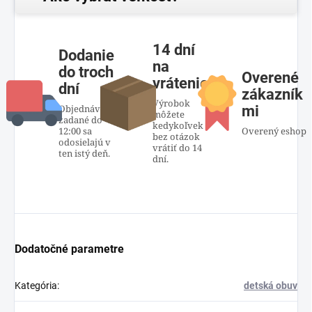
14 dní
Dodanie
na
do troch
Overené
vrátenie
dní
zákazník
Výrobok
Objednávky
mi
môžete
zadané do
kedykoľvek
12:00 sa
Overený eshop
bez otázok
odosielajú v
vrátiť do 14
ten istý deň.
dní.
Dodatočné parametre
Kategória
:
detská obuv