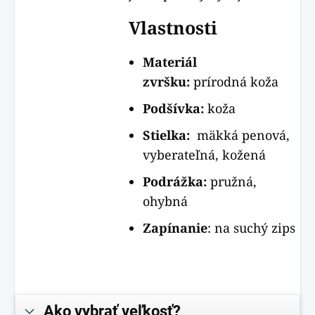
Vlastnosti
Materiál
zvršku:
prírodná koža
Podšívka:
koža
Stielka:
mäkká penová,
vyberateľná, kožená
Podrážka:
pružná,
ohybná
Zapínanie
: na suchý zips
Ako vybrať veľkosť?