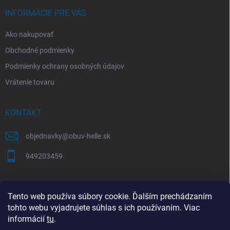
e
INFORMÁCIE PRE VÁS
Ako nakupovať
Obchodné podmienky
Podmienky ochrany osobných údajov
Vrátenie tovaru
KONTAKT
objednavky
@
obuv-helle.sk
949203459
AKO SPRÁVNE VYBRAŤ VEĽKOSŤ OBUVI
Tento web používa súbory cookie. Ďalším prechádzaním
tohto webu vyjadrujete súhlas s ich používaním. Viac
Tabuľky veľkostí a správne meranie chodidla
informácií
tu
.