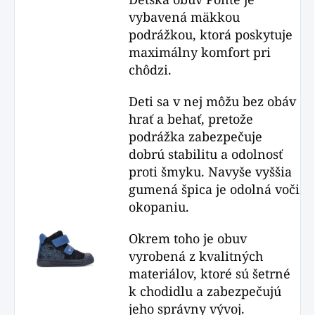
vybavená mäkkou
podrážkou, ktorá poskytuje
maximálny komfort pri
chôdzi.
Deti sa v nej môžu bez obáv
hrať a behať, pretože
podrážka zabezpečuje
dobrú stabilitu a odolnosť
proti šmyku. Navyše vyššia
gumená špica je odolná voči
okopaniu.
Okrem toho je obuv
vyrobená z kvalitných
materiálov, ktoré sú šetrné
k chodidlu a zabezpečujú
jeho správny vývoj.