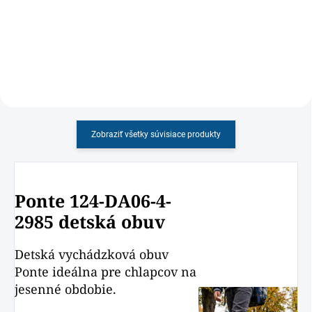
okrúhlym strihom v jesennom
ohybnou podrážkou, vhodné aj
dizajne
ako papučky
Zobraziť všetky súvisiace produkty
Ponte 124-DA06-4-
2985 detská obuv
Detská vychádzková obuv
Ponte ideálna pre chlapcov na
jesenné obdobie.