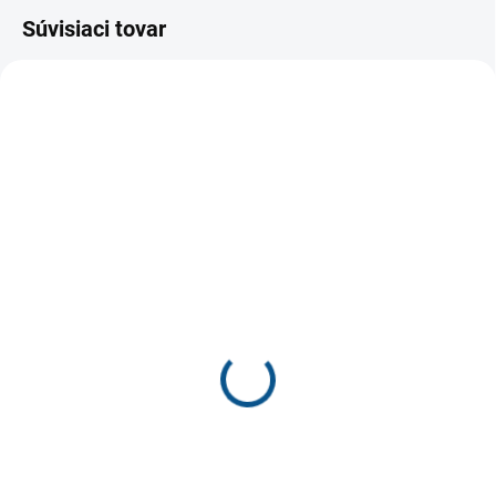
Súvisiaci tovar
SKLADOM
SKLADOM
Protetika RASEL navy
Santé HN/47 detské
detská barefoot obuv
športové sandále
€45,30
€35
€36,83 bez DPH
€28,46 bez DPH
Detail
Detail