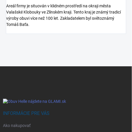
Areál firmy je situován v klidném prostředí na okraji města
Valašské Klobouky ve Zlínském kraji. Tento kraj je známý tradicí
výroby obuvi více než 100 let. Zakladatelem byl světoznámý
Tomáš Baťa.
Z
á
p
ä
t
i
e
INFORMÁCIE PRE VÁS
Ako nakupovať