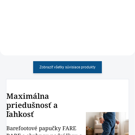
Barefootová obuv PROTETIKA pre
Detské športové sandále Santé s
chlapcov s mäkkou podrážkou a
odolnou špicou
širším strihom v tmavomodrej
farbe
Zobraziť všetky súvisiace produkty
Maximálna
priedušnosť a
ľahkosť
Barefootové papučky FARE