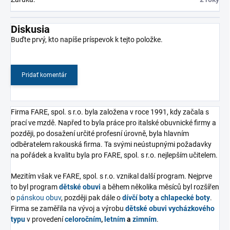
Diskusia
Buďte prvý, kto napíše príspevok k tejto položke.
Pridať komentár
Firma FARE, spol. s r.o. byla založena v roce 1991, kdy začala s
prací ve mzdě. Napřed to byla práce pro italské obuvnické firmy a
později, po dosažení určité profesní úrovně, byla hlavním
odběratelem rakouská firma. Ta svými neústupnými požadavky
na pořádek a kvalitu byla pro FARE, spol. s r.o. nejlepším učitelem.
Mezitím však ve FARE, spol. s r.o. vznikal další program. Nejprve
to byl program
dětské obuvi
a během několika měsíců byl rozšířen
o
pánskou obuv
, později pak dále o
dívčí boty
a
chlapecké boty
.
Firma se zaměřila na vývoj a výrobu
dětské obuvi vycházkového
typu
v provedení
celoročním
,
letním
a
zimním
.