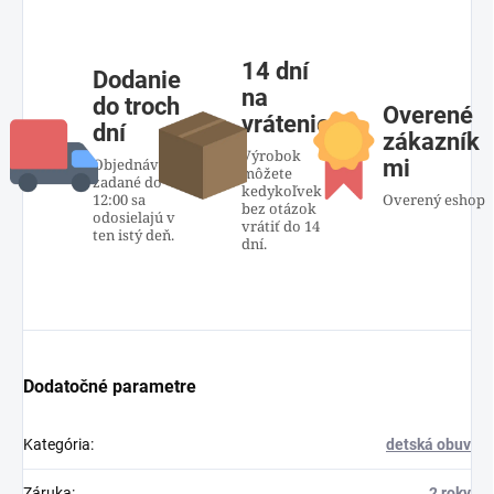
14 dní
Dodanie
na
do troch
Overené
vrátenie
dní
zákazník
Výrobok
Objednávky
mi
môžete
zadané do
kedykoľvek
12:00 sa
Overený eshop
bez otázok
odosielajú v
vrátiť do 14
ten istý deň.
dní.
Dodatočné parametre
Kategória
:
detská obuv
Záruka
:
2 roky