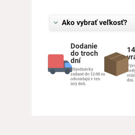
Ako vybrať veľkosť?
Dodanie
14
do troch
vr
dní
Výr
Objednávky
ked
zadané do 12:00 sa
otáz
odosielajú v ten
dní.
istý deň.