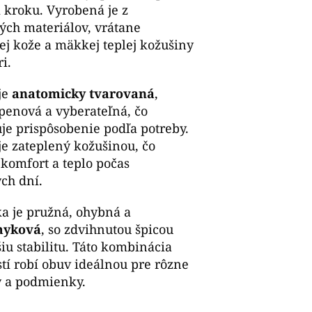
kroku. Vyrobená je z
ých materiálov, vrátane
ej kože a mäkkej teplej kožušiny
i.
je
anatomicky tvarovaná
,
enová a vyberateľná, čo
e prispôsobenie podľa potreby.
je zateplený kožušinou, čo
 komfort a teplo počas
ch dní.
a je pružná, ohybná a
myková
, so zdvihnutou špicou
šiu stabilitu. Táto kombinácia
stí robí obuv ideálnou pre rôzne
 a podmienky.