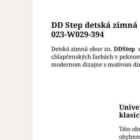
DD Step detská zimná
023-W029-394
Detská zimná obuv zn.
DDStep
chlapčenských farbách v pekno
modernom dizajne s motívom di
Unive
klasi
Táto ob
ohybnos