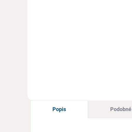
Protetika TAMIRA zimná
de
barefoot obuv
91
€31,50
€1
€25,61 bez DPH
€13
Detail
Barefootová zimná obuv
Det
Protetika pre dievčatá s teplou
ŽIRA
kožušinou v šedo-ružových
pri
farbách zaťahovaním na suché
chl
zipsy
Popis
Podobné 