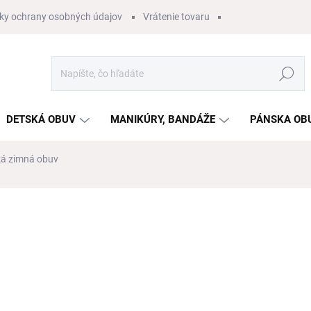
ky ochrany osobných údajov
Vrátenie tovaru
Hľadať
DETSKÁ OBUV
MANIKÚRY, BANDÁŽE
PÁNSKA OB
ká zimná obuv
nia
ZNAČKA:
DD STEP
€42,50
€30,90
€25,12 bez DPH
Jednotková
SKLADOM
cena: