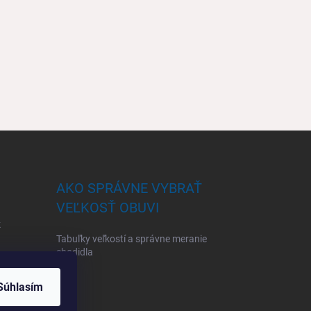
AKO SPRÁVNE VYBRAŤ
VEĽKOSŤ OBUVI
k
Tabuľky veľkostí a správne meranie
chodidla
Súhlasím