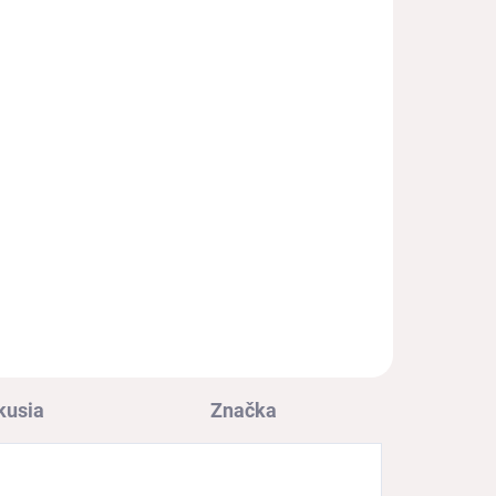
Protetika VESTON khaki
detská barefootová obuv
€49,70
€40,41 bez DPH
l
Detail
m
Barefootová obuv PROTETIKA
pre chlapcov s mäkkou
podrážkou a širším strihom
kusia
Značka