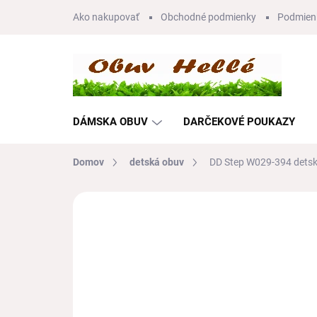
Prejsť
Ako nakupovať
Obchodné podmienky
Podmien
na
obsah
DÁMSKA OBUV
DARČEKOVÉ POUKAZY
Domov
detská obuv
DD Step W029-394 dets
Neohodnotené
Podrobnosti hodnote
VÝPREDAJ