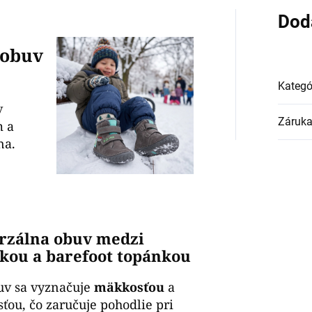
Dod
 obuv
Kategó
v
Záruk
m a
na.
rzálna obuv medzi
ckou a barefoot topánkou
uv sa vyznačuje
mäkkosťou
a
ťou, čo zaručuje pohodlie pri