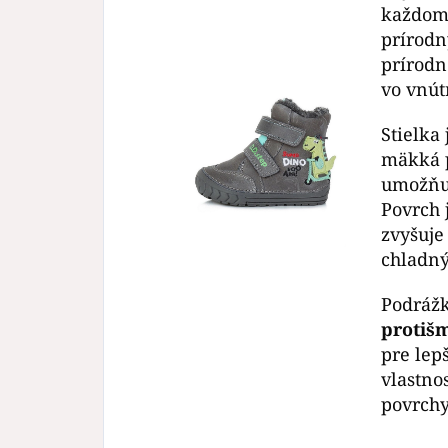
každom 
prírodn
prírodn
vo vnútr
Stielka 
mäkká p
umožňuj
Povrch 
zvyšuje
chladný
Podrážk
protiš
pre lep
vlastno
povrchy