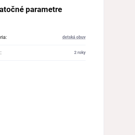
atočné parametre
ria
:
detská obuv
a
:
2 roky