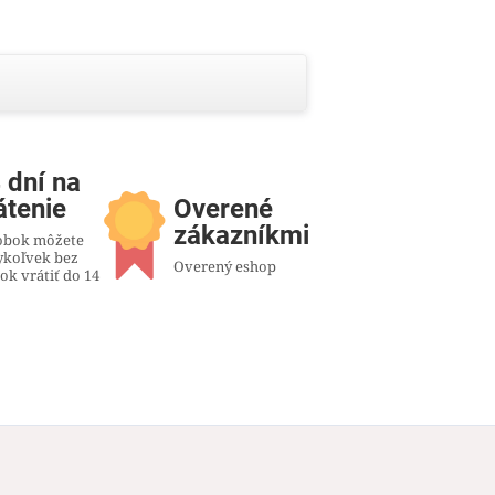
 dní na
átenie
Overené
zákazníkmi
obok môžete
ykoľvek bez
Overený eshop
ok vrátiť do 14