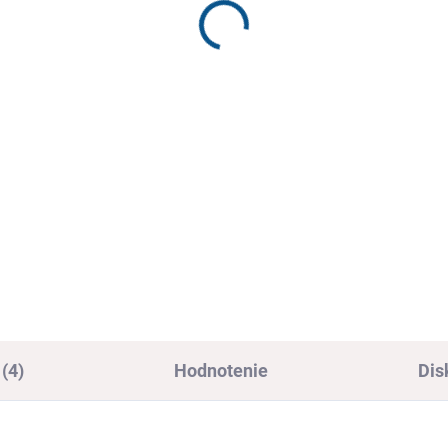
tské papučky Manik
detské papučky Manik
5/2s
327/1s
6,20
€16,20
,17 bez DPH
€13,17 bez DPH
Detail
Detai
ské papučky s certifikátom
Detské papučky s certifikáto
FA, ľahké, strihovo
ŽIRAFA, ľahké, strihovo
spôsobené detskej nohe s
prispôsobené detskej nohe s
apčenským motívom
pekným ružovým motívom
(4)
Hodnotenie
Dis