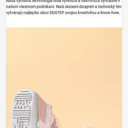
Naša výrobná technológia bola vyvinutá a navrhnutá výhradne v
našom vlastnom podnikaní. Naši skúsení dizajnéri a technický tím
vytvárajú najlepšiu obuv DDSTEP svojou kreativitou a know-how.