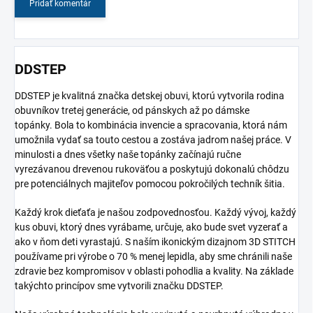
Pridať komentár
DDSTEP
DDSTEP je kvalitná značka detskej obuvi, ktorú vytvorila rodina
obuvníkov tretej generácie, od pánskych až po dámske
topánky.
Bola to kombinácia invencie a spracovania, ktorá nám
umožnila vydať sa touto cestou a zostáva jadrom našej práce.
V
minulosti a dnes všetky naše topánky začínajú ručne
vyrezávanou drevenou rukoväťou a poskytujú dokonalú chôdzu
pre potenciálnych majiteľov pomocou pokročilých techník šitia.
Každý krok dieťaťa je našou zodpovednosťou. Každý vývoj, každý
kus obuvi, ktorý dnes vyrábame, určuje, ako bude svet vyzerať a
ako v ňom deti vyrastajú. S naším ikonickým dizajnom 3D STITCH
používame pri výrobe o 70 % menej lepidla, aby sme chránili naše
zdravie bez kompromisov v oblasti pohodlia a kvality. Na základe
takýchto princípov sme vytvorili značku DDSTEP.