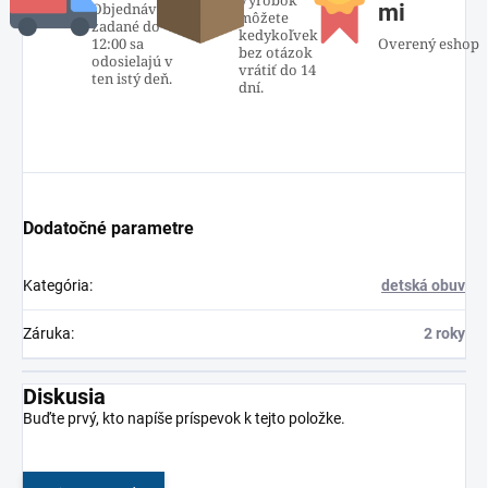
Výrobok
Objednávky
mi
môžete
zadané do
kedykoľvek
12:00 sa
Overený eshop
bez otázok
odosielajú v
vrátiť do 14
ten istý deň.
dní.
Dodatočné parametre
Kategória
:
detská obuv
Záruka
:
2 roky
Diskusia
Buďte prvý, kto napíše príspevok k tejto položke.