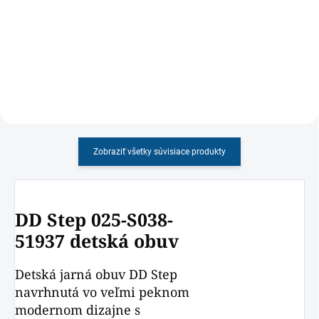
hmotnosťou, vynikajúcou
modro-žltej kombinácii farieb.
priedušnosťou vo svetlo-šedej
farbe
Zobraziť všetky súvisiace produkty
DD Step 025-S038-
51937 detská obuv
Detská jarná obuv DD Step
navrhnutá vo veľmi peknom
modernom dizajne s