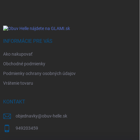
á
p
ä
t
i
e
INFORMÁCIE PRE VÁS
Ako nakupovať
Obchodné podmienky
Podmienky ochrany osobných údajov
Vrátenie tovaru
KONTAKT
objednavky
@
obuv-helle.sk
949203459