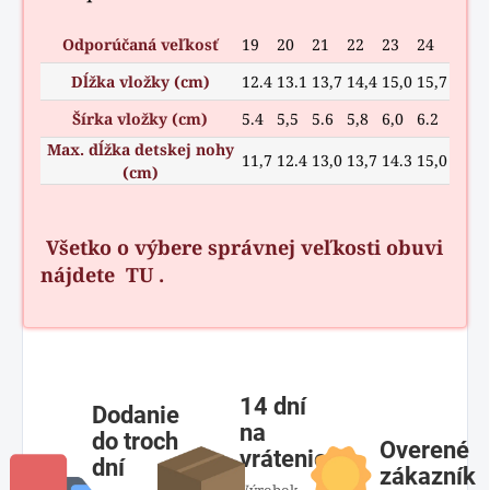
Odporúčaná veľkosť
19
20
21
22
23
24
Dĺžka vložky (cm)
12.4
13.1
13,7
14,4
15,0
15,7
Šírka vložky (cm)
5.4
5,5
5.6
5,8
6,0
6.2
Max. dĺžka detskej nohy
11,7
12.4
13,0
13,7
14.3
15,0
(cm)
Všetko o výbere správnej veľkosti obuvi
nájdete
TU
.
14 dní
Dodanie
na
do troch
Overené
vrátenie
dní
zákazník