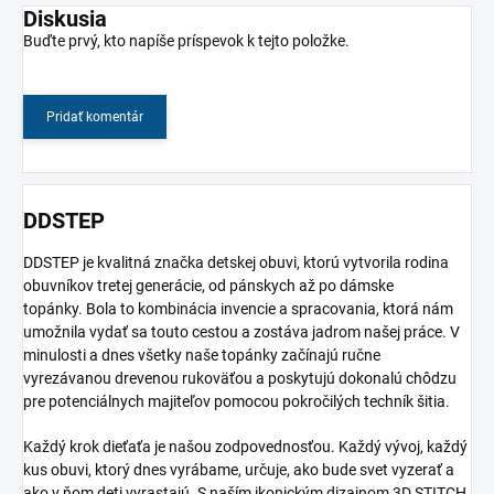
Diskusia
Buďte prvý, kto napíše príspevok k tejto položke.
Pridať komentár
DDSTEP
DDSTEP je kvalitná značka detskej obuvi, ktorú vytvorila rodina
obuvníkov tretej generácie, od pánskych až po dámske
topánky.
Bola to kombinácia invencie a spracovania, ktorá nám
umožnila vydať sa touto cestou a zostáva jadrom našej práce.
V
minulosti a dnes všetky naše topánky začínajú ručne
vyrezávanou drevenou rukoväťou a poskytujú dokonalú chôdzu
pre potenciálnych majiteľov pomocou pokročilých techník šitia.
Každý krok dieťaťa je našou zodpovednosťou. Každý vývoj, každý
kus obuvi, ktorý dnes vyrábame, určuje, ako bude svet vyzerať a
ako v ňom deti vyrastajú. S naším ikonickým dizajnom 3D STITCH