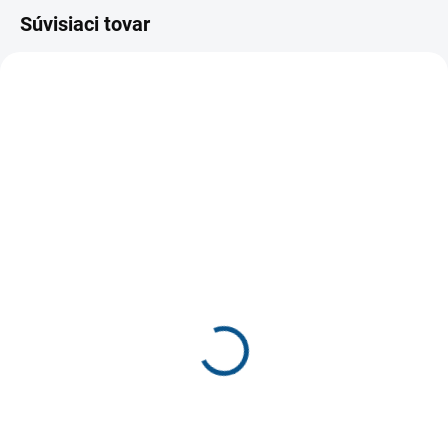
Súvisiaci tovar
SKLADOM
SKLADOM
Protetika GERO black
Protetika NIKO NAVY
detská zimná obuv
detská obuv
€55,30
€59
€44,96 bez DPH
€47,97 bez DPH
Detail
Detail