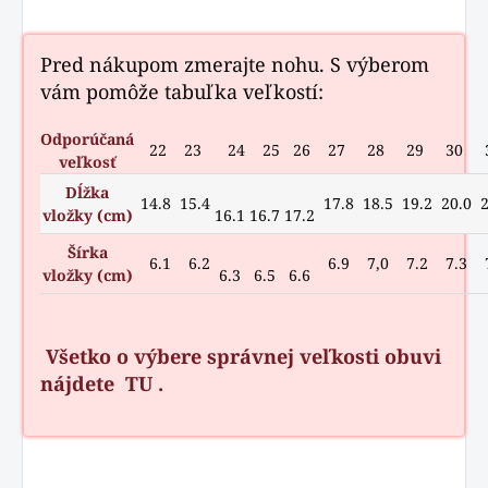
Pred nákupom zmerajte nohu. S výberom
vám pomôže tabuľka veľkostí:
Odporúčaná
22
23
24
25
26
27
28
29
30
veľkosť
Dĺžka
14.8
15.4
17.8
18.5
19.2
20.0
2
vložky (cm)
16.1
16.7
17.2
Šírka
6.1
6.2
6.9
7,0
7.2
7.3
7
vložky (cm)
6.3
6.5
6.6
Všetko o výbere správnej veľkosti obuvi
nájdete
TU
.