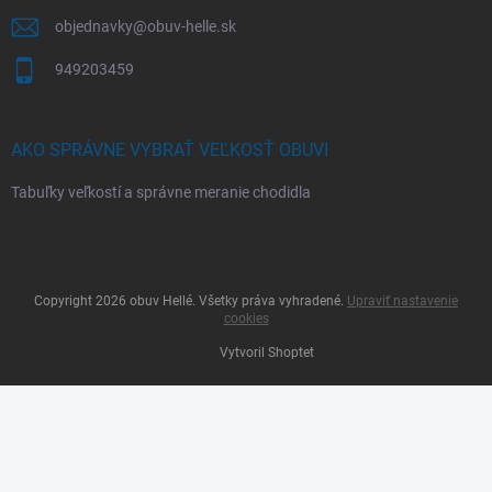
objednavky
@
obuv-helle.sk
949203459
AKO SPRÁVNE VYBRAŤ VEĽKOSŤ OBUVI
Tabuľky veľkostí a správne meranie chodidla
Copyright 2026
obuv Hellé
. Všetky práva vyhradené.
Upraviť nastavenie
cookies
Vytvoril Shoptet