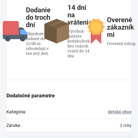
14 dní
Dodanie
na
do troch
Overené
vrátenie
dní
zákazník
Výrobok
Objednávky
mi
môžete
zadané do
kedykoľvek
12:00 sa
Overený eshop
bez otázok
odosielajú v
vrátiť do 14
ten istý deň.
dní.
Dodatočné parametre
Kategória
:
detská obuv
Záruka
:
2 roky