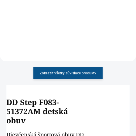
Chlapčenské zimné topánky
Protetika detská jesenná obuv
vyrobené v kombinácii z brúsenej
pre chlapcov, s membránou,
kože a nepremokavej membrány
pevnou pätou, odolná voči
chladu a premokaniu.
Zobraziť všetky súvisiace produkty
DD Step F083-
51372AM detská
obuv
Dievčenská športová obuv DD