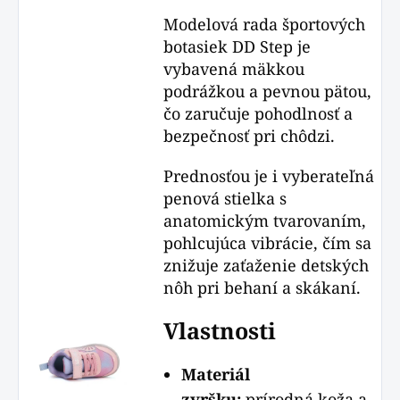
Modelová rada športových
botasiek DD Step je
vybavená mäkkou
podrážkou a pevnou pätou,
čo zaručuje pohodlnosť a
bezpečnosť pri chôdzi.
Prednosťou je i vyberateľná
penová stielka s
anatomickým tvarovaním,
pohlcujúca vibrácie, čím sa
znižuje zaťaženie detských
nôh pri behaní a skákaní.
Vlastnosti
Materiál
zvršku:
prírodná koža a