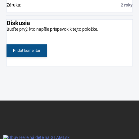
Záruka
:
2 roky
Diskusia
Buďte prvý, kto napíše príspevok k tejto položke.
Pridať komentár
Z
á
p
ä
t
i