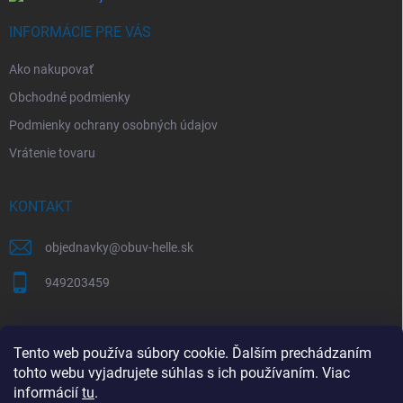
e
INFORMÁCIE PRE VÁS
Ako nakupovať
Obchodné podmienky
Podmienky ochrany osobných údajov
Vrátenie tovaru
KONTAKT
objednavky
@
obuv-helle.sk
949203459
AKO SPRÁVNE VYBRAŤ VEĽKOSŤ OBUVI
Tento web používa súbory cookie. Ďalším prechádzaním
tohto webu vyjadrujete súhlas s ich používaním. Viac
Tabuľky veľkostí a správne meranie chodidla
informácií
tu
.