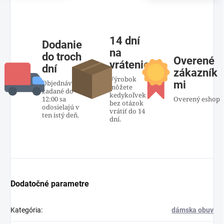
14 dní
Dodanie
na
do troch
Overené
vrátenie
dní
zákazník
Výrobok
Objednávky
mi
môžete
zadané do
kedykoľvek
12:00 sa
Overený eshop
bez otázok
odosielajú v
vrátiť do 14
ten istý deň.
dní.
Dodatočné parametre
Kategória
:
dámska obuv