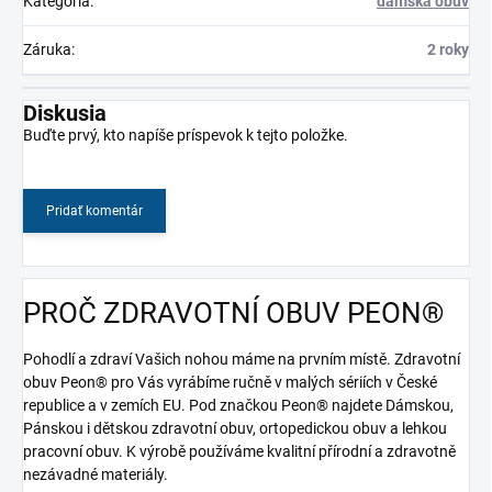
Kategória
:
dámska obuv
Záruka
:
2 roky
Diskusia
Buďte prvý, kto napíše príspevok k tejto položke.
Pridať komentár
PROČ ZDRAVOTNÍ OBUV PEON®
Pohodlí a zdraví Vašich nohou máme na prvním místě. Zdravotní
obuv Peon® pro Vás vyrábíme ručně v malých sériích v České
republice a v zemích EU. Pod značkou Peon® najdete Dámskou,
Pánskou i dětskou zdravotní obuv, ortopedickou obuv a lehkou
pracovní obuv. K výrobě používáme kvalitní přírodní a zdravotně
nezávadné materiály.