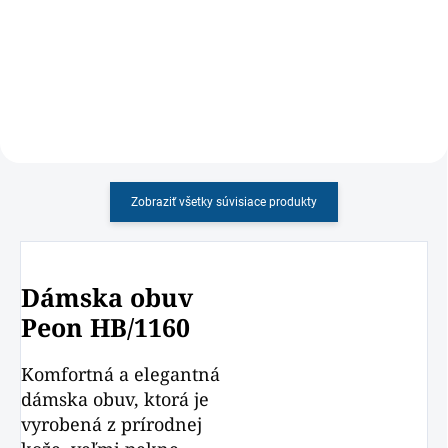
obuv PEON, s vymäkčenou
penovou stielkou
Zobraziť všetky súvisiace produkty
Dámska obuv
Peon HB/1160
Komfortná a elegantná
dámska obuv, ktorá je
vyrobená z prírodnej