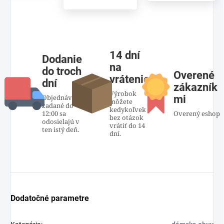
14 dní
Dodanie
na
do troch
Overené
vrátenie
dní
zákazník
Výrobok
Objednávky
mi
môžete
zadané do
kedykoľvek
12:00 sa
Overený eshop
bez otázok
odosielajú v
vrátiť do 14
ten istý deň.
dní.
Dodatočné parametre