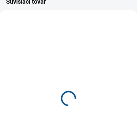
Súvisiaci tovar
SKLADOM
SKLADOM
Peon BS/49328 dámske
Medistyle LUCY zelená
sandále
€49,60
€62,80
€40,33 bez DPH
€51,06 bez DPH
Detail
Detail
Dámska relaxačná obuv
Dámska celokožená komfortná