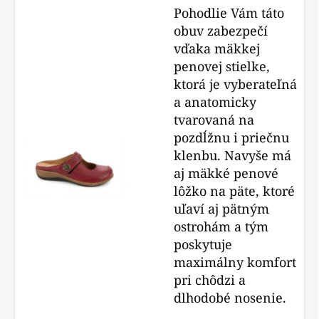
Pohodlie Vám táto
obuv zabezpečí
vďaka mäkkej
penovej stielke,
ktorá je vyberateľná
a anatomicky
tvarovaná na
pozdĺžnu i priečnu
klenbu. Navyše má
aj mäkké penové
lôžko na päte, ktoré
uľaví aj pätným
ostrohám a tým
poskytuje
maximálny komfort
pri chôdzi a
dlhodobé nosenie.