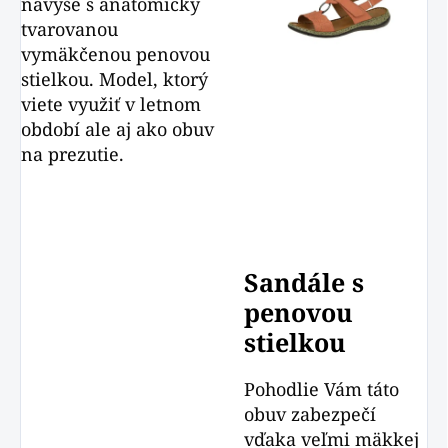
navyše s anatomicky
tvarovanou
vymäkčenou penovou
stielkou. Model, ktorý
viete využiť v letnom
období ale aj ako obuv
na prezutie.
Sandále s
penovou
stielkou
Pohodlie Vám táto
obuv zabezpečí
vďaka veľmi mäkkej