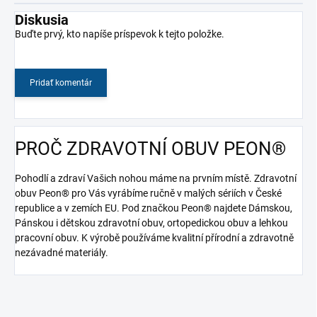
Diskusia
Buďte prvý, kto napíše príspevok k tejto položke.
Pridať komentár
PROČ ZDRAVOTNÍ OBUV PEON®
Pohodlí a zdraví Vašich nohou máme na prvním místě. Zdravotní
obuv Peon® pro Vás vyrábíme ručně v malých sériích v České
republice a v zemích EU. Pod značkou Peon® najdete Dámskou,
Pánskou i dětskou zdravotní obuv, ortopedickou obuv a lehkou
pracovní obuv. K výrobě používáme kvalitní přírodní a zdravotně
nezávadné materiály.