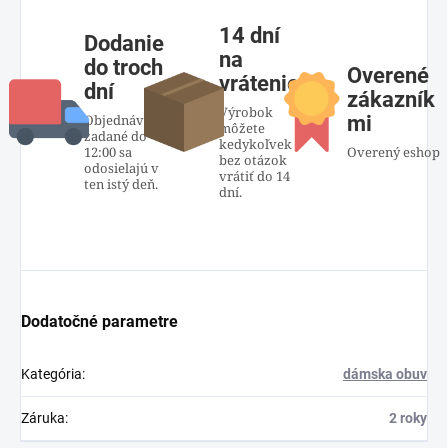
14 dní
Dodanie
na
do troch
Overené
vrátenie
dní
zákazník
Výrobok
Objednávky
mi
môžete
zadané do
kedykoľvek
12:00 sa
Overený eshop
bez otázok
odosielajú v
vrátiť do 14
ten istý deň.
dní.
Dodatočné parametre
Kategória
:
dámska obuv
Záruka
:
2 roky